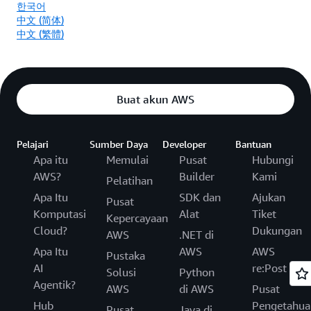
한국어
中文 (简体)
中文 (繁體)
Buat akun AWS
Pelajari
Sumber Daya
Developer
Bantuan
Apa itu
Memulai
Pusat
Hubungi
AWS?
Builder
Kami
Pelatihan
Apa Itu
SDK dan
Ajukan
Pusat
Komputasi
Alat
Tiket
Kepercayaan
Cloud?
Dukungan
AWS
.NET di
Apa Itu
AWS
AWS
Pustaka
AI
re:Post
Solusi
Python
Agentik?
AWS
di AWS
Pusat
Hub
Pengetahua
Pusat
Java di