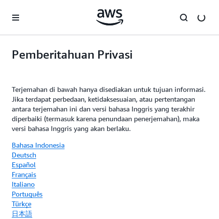
a11y-skip-to-main-content
Pemberitahuan Privasi
Terjemahan di bawah hanya disediakan untuk tujuan informasi.
Jika terdapat perbedaan, ketidaksesuaian, atau pertentangan
antara terjemahan ini dan versi bahasa Inggris yang terakhir
diperbaiki (termasuk karena penundaan penerjemahan), maka
versi bahasa Inggris yang akan berlaku.
Bahasa Indonesia
Deutsch
Español
Français
Italiano
Português
Türkçe
日本語