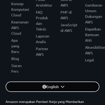
Konsep
Arsitektur
AWS
Gambaran
Komputasi
Umum
FAQ
PHP di
Cloud
Dukungan
Produk
AWS
Keamanan
AWS
dan
JavaScript
AWS
Teknis
Dapatkan
di AWS
Cloud
Bantuan
Laporan
Apa
Ahli
Analis
yang
Aksesibilita
Partner
Baru
AWS
AWS
Blog
Legal
Siaran
Pers
English
Amazon merupakan Pemberi Kerja yang Memberikan