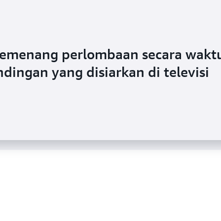
emenang perlombaan secara wakt
alur data streaming untuk
dingan yang disiarkan di televisi
T