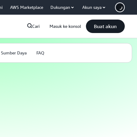
mi
AWS Marketplace
Dukungan
Akun saya
Buat akun
Cari
Masuk ke konsol
Sumber Daya
FAQ