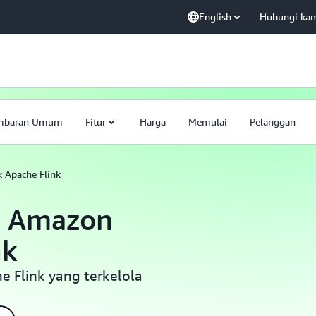
English
Hubungi ka
mbaran Umum
Fitur
Harga
Memulai
Pelanggan
 Apache Flink
a Amazon
nk
e Flink yang terkelola