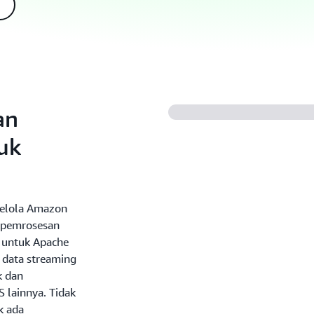
an
uk
kelola Amazon
i pemrosesan
 untuk Apache
 data streaming
k dan
 lainnya. Tidak
k ada