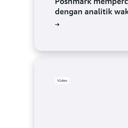
Poshmark memperc
dengan analitik wa
Baca blog
Video