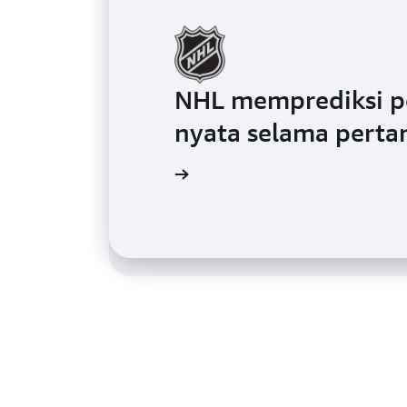
NHL memprediksi p
SOCAR membangun j
nyata selama pertan
memproses data Io
Baca blog
Baca blog