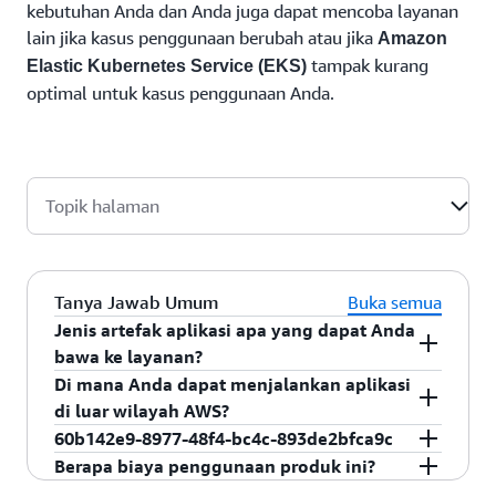
kebutuhan Anda dan Anda juga dapat mencoba layanan
lain jika kasus penggunaan berubah atau jika
Amazon
tampak kurang
Elastic Kubernetes Service (EKS)
optimal untuk kasus penggunaan Anda.
Topik halaman
Tanya Jawab Umum
Buka semua
Jenis artefak aplikasi apa yang dapat Anda
bawa ke layanan?
Amazon EKS dapat digunakan dengan citra
Di mana Anda dapat menjalankan aplikasi
kontainer (yaitu citra repo registri).
di luar wilayah AWS?
Dengan Amazon EKS Anywhere, penawaran
60b142e9-8977-48f4-bc4c-893de2bfca9c
Kubernetes on-premise kami, Anda dapat dengan
Amazon EKS mendukung layanan front end
Berapa biaya penggunaan produk ini?
mudah membuat dan mengoperasikan klaster
(html/JavaScript), layanan web (permintaan-
Untuk informasi tentang harga Amazon EKS,