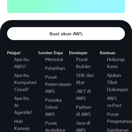
Buat akun AWS
Pelajari
Sumber Daya
Developer
Bantuan
Apa itu
Memulai
Pusat
Hubungi
AWS?
Builder
Kami
Pelatihan
Apa Itu
SDK dan
Ajukan
Pusat
Komputasi
Alat
Tiket
Kepercayaan
Cloud?
Dukungan
AWS
.NET di
Apa Itu
AWS
AWS
Pustaka
AI
re:Post
Solusi
Python
Agentik?
AWS
di AWS
Pusat
Hub
Pengetahua
Pusat
Java di
Konsep
Arsitektur
AWS
Gambaran