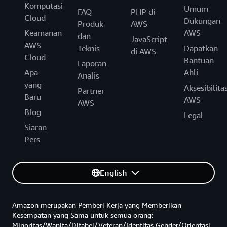
Komputasi
Umum
FAQ
PHP di
Cloud
Dukungan
Produk
AWS
Keamanan
AWS
dan
JavaScript
AWS
Teknis
Dapatkan
di AWS
Cloud
Bantuan
Laporan
Apa
Ahli
Analis
yang
Aksesibilita
Partner
Baru
AWS
AWS
Blog
Legal
Siaran
Pers
English
Amazon merupakan Pemberi Kerja yang Memberikan
Kesempatan yang Sama untuk semua orang:
Minoritas/Wanita/Difabel/Veteran/Identitas Gender/Orientasi