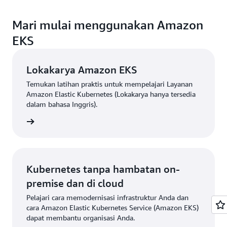
Kubernetes (membangun dengan perangkat
respons), pekerja back-end (antrean), tugas batch,
silakan kunjungi
Harga Amazon EKS
.
lunak di Amazon EKS Distro) on-premise,
AI/ML, dan layanan stateful (basis data).
Mari mulai menggunakan Amazon
termasuk di mesin virtual (VM) dan server bare
EKS
metal Anda sendiri. AWS Outposts adalah
layanan terkelola penuh yang memperluas
Lokakarya Amazon EKS
infrastruktur, layanan, API, dan alat AWS ke
hampir semua situs yang terhubung. Dengan
Temukan latihan praktis untuk mempelajari Layanan
Amazon EKS on Outposts, Anda dapat mengelola
Amazon Elastic Kubernetes (Lokakarya hanya tersedia
dalam bahasa Inggris).
kontainer on-premise dengan kemudahan yang
sama seperti saat Anda mengelola kontainer di
rkshop”
cloud. Anda dapat menggunakan Amazon EKS di
AWS Outposts untuk menjalankan aplikasi
terkontainer yang memerlukan latensi sangat
rendah untuk sistem on-premise.
Kubernetes tanpa hambatan on-
premise dan di cloud
Pelajari cara memodernisasi infrastruktur Anda dan
cara Amazon Elastic Kubernetes Service (Amazon EKS)
dapat membantu organisasi Anda.