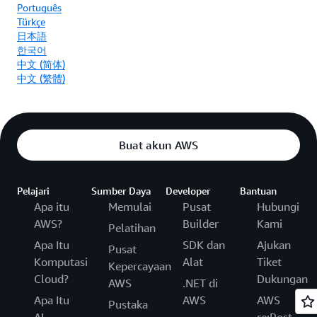
Português
Türkçe
日本語
한국어
中文 (简体)
中文 (繁體)
Buat akun AWS
Pelajari
Sumber Daya
Developer
Bantuan
Apa itu
Memulai
Pusat
Hubungi
AWS?
Builder
Kami
Pelatihan
Apa Itu
SDK dan
Ajukan
Pusat
Komputasi
Alat
Tiket
Kepercayaan
Cloud?
Dukungan
AWS
.NET di
Apa Itu
AWS
AWS
Pustaka