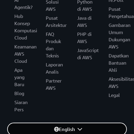
AI
re:Post
Solusi
Python
Agentik?
AWS
di AWS
Pusat
Hub
Pengetahua
Pusat
Java di
Konsep
Arsitektur
AWS
Gambaran
Komputasi
Umum
FAQ
PHP di
Cloud
Dukungan
Produk
AWS
Keamanan
AWS
dan
JavaScript
AWS
Teknis
Dapatkan
di AWS
Cloud
Bantuan
Laporan
Apa
Ahli
Analis
yang
Aksesibilita
Partner
Baru
AWS
AWS
Blog
Legal
Siaran
Pers
English