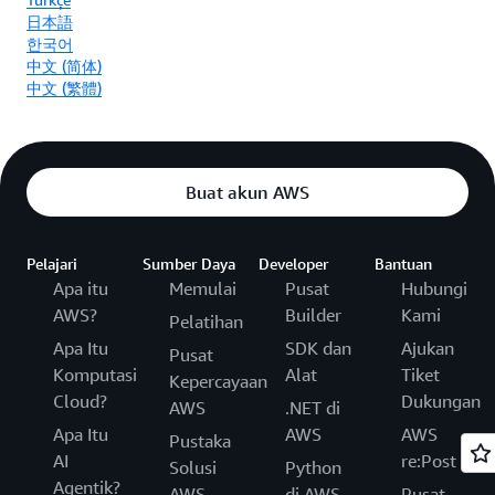
日本語
한국어
中文 (简体)
中文 (繁體)
Buat akun AWS
Pelajari
Sumber Daya
Developer
Bantuan
Apa itu
Memulai
Pusat
Hubungi
AWS?
Builder
Kami
Pelatihan
Apa Itu
SDK dan
Ajukan
Pusat
Komputasi
Alat
Tiket
Kepercayaan
Cloud?
Dukungan
AWS
.NET di
Apa Itu
AWS
AWS
Pustaka
AI
re:Post
Solusi
Python
Agentik?
AWS
di AWS
Pusat