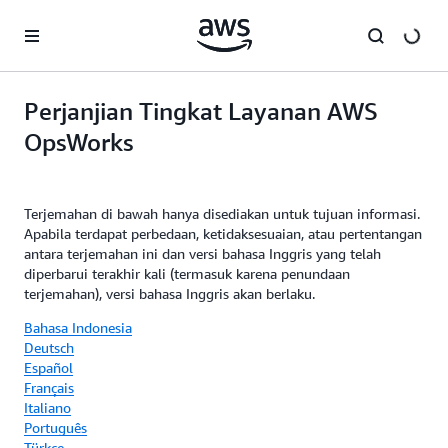
a11y-skip-to-main-content
Perjanjian Tingkat Layanan AWS
OpsWorks
Terjemahan di bawah hanya disediakan untuk tujuan informasi.
Apabila terdapat perbedaan, ketidaksesuaian, atau pertentangan
antara terjemahan ini dan versi bahasa Inggris yang telah
diperbarui terakhir kali (termasuk karena penundaan
terjemahan), versi bahasa Inggris akan berlaku.
Bahasa Indonesia
Deutsch
Español
Français
Italiano
Português
Türkçe