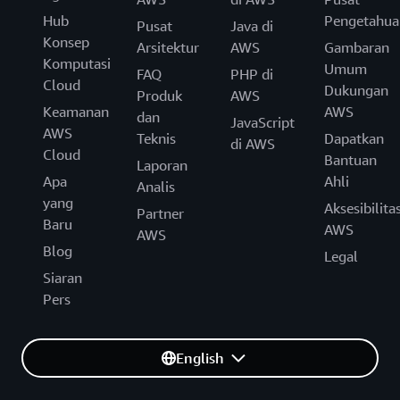
Hub
Pengetahua
Pusat
Java di
Konsep
Arsitektur
AWS
Gambaran
Komputasi
Umum
FAQ
PHP di
Cloud
Dukungan
Produk
AWS
Keamanan
AWS
dan
JavaScript
AWS
Teknis
Dapatkan
di AWS
Cloud
Bantuan
Laporan
Apa
Ahli
Analis
yang
Aksesibilita
Partner
Baru
AWS
AWS
Blog
Legal
Siaran
Pers
English