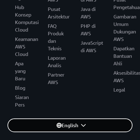
Hub
Pengetahua
Pusat
Java di
Konsep
Arsitektur
AWS
Gambaran
Komputasi
Umum
FAQ
PHP di
Cloud
Dukungan
Produk
AWS
Keamanan
AWS
dan
JavaScript
AWS
Teknis
Dapatkan
di AWS
Cloud
Bantuan
Laporan
Apa
Ahli
Analis
yang
Aksesibilita
Partner
Baru
AWS
AWS
Blog
Legal
Siaran
Pers
English