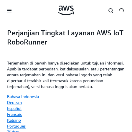
a11y-skip-to-main-content
Perjanjian Tingkat Layanan AWS IoT
RoboRunner
Terjemahan di bawah hanya disediakan untuk tujuan informasi.
Apabila terdapat perbedaan, ketidaksesuaian, atau pertentangan
antara terjemahan ini dan versi bahasa Inggris yang telah
diperbarui terakhir kali (termasuk karena penundaan
terjemahan), versi bahasa Inggris akan berlaku.
Bahasa Indonesia
Deutsch
Español
Français
Italiano
Português
Türkçe