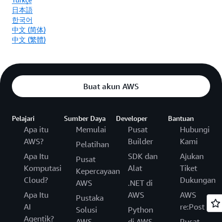
日本語
한국어
中文 (简体)
中文 (繁體)
Buat akun AWS
Pelajari
Sumber Daya
Developer
Bantuan
Apa itu
Memulai
Pusat
Hubungi
AWS?
Builder
Kami
Pelatihan
Apa Itu
SDK dan
Ajukan
Pusat
Komputasi
Alat
Tiket
Kepercayaan
Cloud?
Dukungan
AWS
.NET di
Apa Itu
AWS
AWS
Pustaka
AI
re:Post
Solusi
Python
Agentik?
AWS
di AWS
Pusat