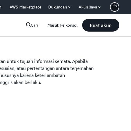
mi
AWS Marketplace
Dukungan
Akun saya
Buat akun
Cari
Masuk ke konsol
an untuk tujuan informasi semata. Apabila
esuaian, atau pertentangan antara terjemahan
(khususnya karena keterlambatan
nggris akan berlaku.