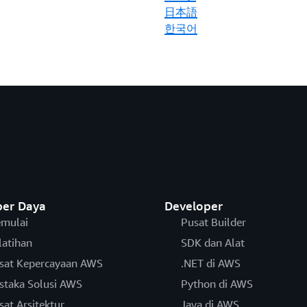
日本語
한국어
er Daya
Developer
mulai
Pusat Builder
latihan
SDK dan Alat
sat Kepercayaan AWS
.NET di AWS
staka Solusi AWS
Python di AWS
sat Arsitektur
Java di AWS