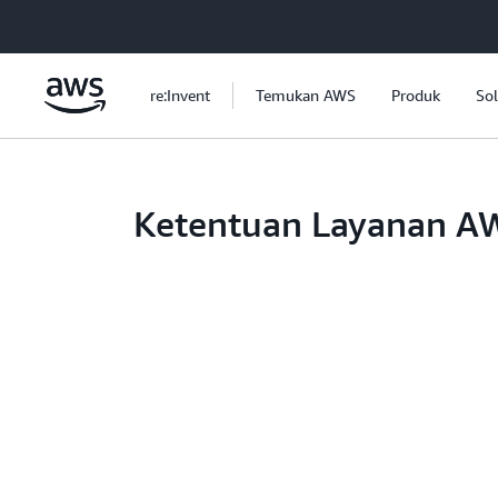
a11y-skip-to-main-content
re:Invent
Temukan AWS
Produk
Sol
Ketentuan Layanan A