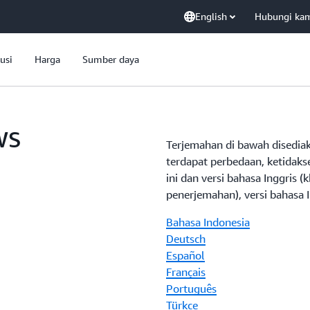
English
Hubungi ka
usi
Harga
Sumber daya
WS
Terjemahan di bawah disediak
terdapat perbedaan, ketidaks
ini dan versi bahasa Inggris 
penerjemahan), versi bahasa I
Bahasa Indonesia
Deutsch
Español
Français
Português
Türkçe