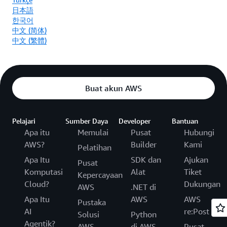
日本語
한국어
中文 (简体)
中文 (繁體)
Buat akun AWS
Pelajari
Sumber Daya
Developer
Bantuan
Apa itu
Memulai
Pusat
Hubungi
AWS?
Builder
Kami
Pelatihan
Apa Itu
SDK dan
Ajukan
Pusat
Komputasi
Alat
Tiket
Kepercayaan
Cloud?
Dukungan
AWS
.NET di
Apa Itu
AWS
AWS
Pustaka
AI
re:Post
Solusi
Python
Agentik?
AWS
di AWS
Pusat