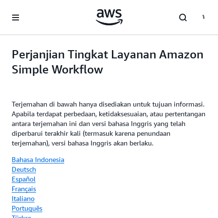
a11y-skip-to-main-content
Perjanjian Tingkat Layanan Amazon
Simple Workflow
Terjemahan di bawah hanya disediakan untuk tujuan informasi.
Apabila terdapat perbedaan, ketidaksesuaian, atau pertentangan
antara terjemahan ini dan versi bahasa Inggris yang telah
diperbarui terakhir kali (termasuk karena penundaan
terjemahan), versi bahasa Inggris akan berlaku.
Bahasa Indonesia
Deutsch
Español
Français
Italiano
Português
Türkçe