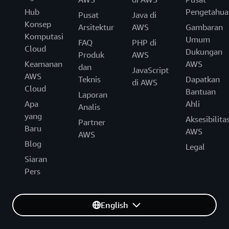
Hub
Pengetahua
Pusat
Java di
Konsep
Arsitektur
AWS
Gambaran
Komputasi
Umum
FAQ
PHP di
Cloud
Dukungan
Produk
AWS
Keamanan
AWS
dan
JavaScript
AWS
Teknis
Dapatkan
di AWS
Cloud
Bantuan
Laporan
Apa
Ahli
Analis
yang
Aksesibilita
Partner
Baru
AWS
AWS
Blog
Legal
Siaran
Pers
English