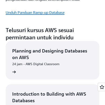
Unduh Panduan Ramp-up Database
Telusuri kursus AWS sesuai
permintaan untuk individu
Planning and Designing Databases
on AWS
24 jam - AWS Digital Classroom
lajaran
Introduction to Building with AWS
Databases