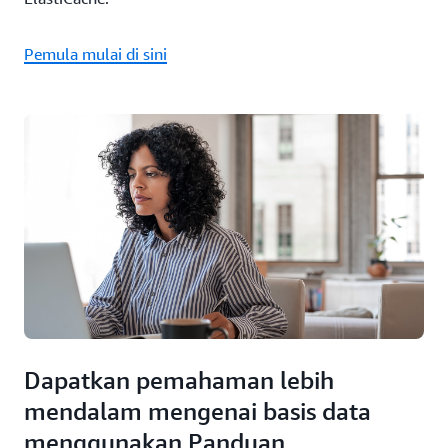
Pemula mulai di sini
Dapatkan pemahaman lebih
mendalam mengenai basis data
menggunakan Panduan