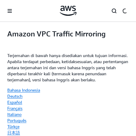
a11y-skip-to-main-content
Amazon VPC Traffic Mirroring
Terjemahan di bawah hanya disediakan untuk tujuan informasi.
Apabila terdapat perbedaan, ketidaksesuaian, atau pertentangan
antara terjemahan ini dan versi bahasa Inggris yang telah
diperbarui terakhir kali (termasuk karena penundaan
terjemahan), versi bahasa Inggris akan berlaku.
Bahasa Indonesia
Deutsch
Español
Français
Italiano
Português
Türkçe
日本語