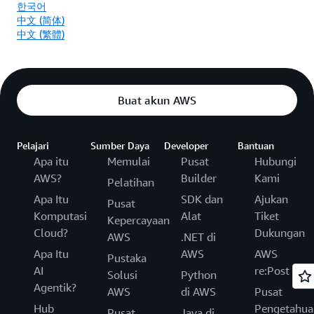
한국어
中文 (简体)
中文 (繁體)
Buat akun AWS
Pelajari
Sumber Daya
Developer
Bantuan
Apa itu
Memulai
Pusat
Hubungi
AWS?
Builder
Kami
Pelatihan
Apa Itu
SDK dan
Ajukan
Pusat
Komputasi
Alat
Tiket
Kepercayaan
Cloud?
Dukungan
AWS
.NET di
Apa Itu
AWS
AWS
Pustaka
AI
re:Post
Solusi
Python
Agentik?
AWS
di AWS
Pusat
Hub
Pengetahua
Pusat
Java di