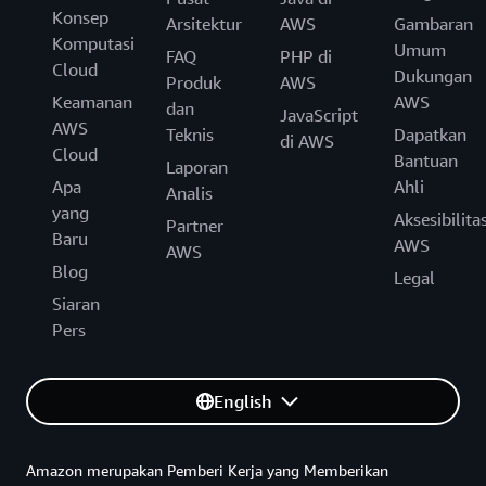
Konsep
Arsitektur
AWS
Gambaran
Komputasi
Umum
FAQ
PHP di
Cloud
Dukungan
Produk
AWS
Keamanan
AWS
dan
JavaScript
AWS
Teknis
Dapatkan
di AWS
Cloud
Bantuan
Laporan
Apa
Ahli
Analis
yang
Aksesibilita
Partner
Baru
AWS
AWS
Blog
Legal
Siaran
Pers
English
Amazon merupakan Pemberi Kerja yang Memberikan