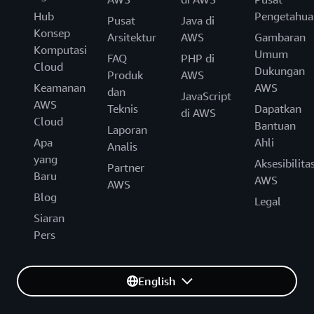
Hub
Pengetahua
Pusat
Java di
Konsep
Arsitektur
AWS
Gambaran
Komputasi
Umum
FAQ
PHP di
Cloud
Dukungan
Produk
AWS
Keamanan
AWS
dan
JavaScript
AWS
Teknis
Dapatkan
di AWS
Cloud
Bantuan
Laporan
Apa
Ahli
Analis
yang
Aksesibilita
Partner
Baru
AWS
AWS
Blog
Legal
Siaran
Pers
English