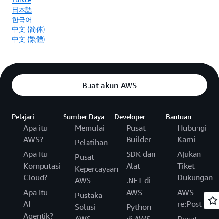
日本語
한국어
中文 (简体)
中文 (繁體)
Buat akun AWS
Pelajari
Sumber Daya
Developer
Bantuan
Apa itu
Memulai
Pusat
Hubungi
AWS?
Builder
Kami
Pelatihan
Apa Itu
SDK dan
Ajukan
Pusat
Komputasi
Alat
Tiket
Kepercayaan
Cloud?
Dukungan
AWS
.NET di
Apa Itu
AWS
AWS
Pustaka
AI
re:Post
Solusi
Python
Agentik?
AWS
di AWS
Pusat