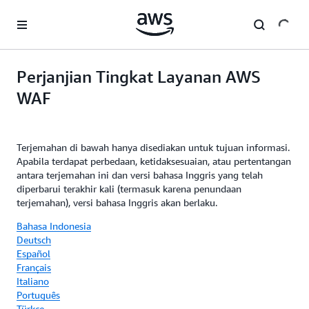
a11y-skip-to-main-content
Perjanjian Tingkat Layanan AWS
WAF
Terjemahan di bawah hanya disediakan untuk tujuan informasi.
Apabila terdapat perbedaan, ketidaksesuaian, atau pertentangan
antara terjemahan ini dan versi bahasa Inggris yang telah
diperbarui terakhir kali (termasuk karena penundaan
terjemahan), versi bahasa Inggris akan berlaku.
Bahasa Indonesia
Deutsch
Español
Français
Italiano
Português
Türkçe