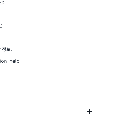
말:
:
 정보:
ion] help'