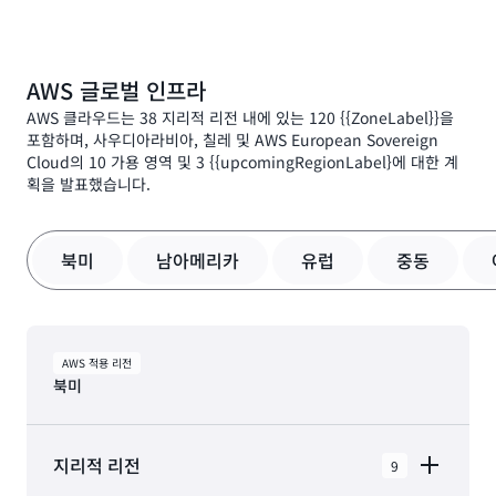
을 갖추고 있습니다. 예를 들어, AWS는 최고의 성능과
하고 혁신할 수 있습니다. 우리는 지속적으로 혁신 속도
개 이상의 보안, 규정 준수, 거버넌스 서비스 및 기능과
동하도록 기술을 적용하는 수만 명의 독립 소프트웨어
비용을 위해 작업에 적합한 도구를 선택할 수 있도록 여
를 가속화하여 비즈니스 변혁에 사용할 수 있는 완전히
함께 143개의 보안 표준 및
규정 준수
인증을 지원하는
공급업체 (ISV) 가 포함됩니다.
러 유형의 애플리케이션에 맞게 특별히 구성된 다양한
AWS는 가장 중요한 애플리케이션을 위한 신뢰할 수 있
새로운 기술을 발명하고 있습니다. 예를 들어 2014년,
심층적인 클라우드 보안 도구 모음으로 뒷받침됩니다.
데이터베이스를 제공합니다.
AWS 글로벌 인프라
는 최고의 경험, 성숙도, 신뢰성, 보안 및 성능을 갖추고
AWS는 개발자가 서버를 프로비저닝하거나 관리하지 않
있습니다. AWS는 17년 이상 다양한 사용 사례를 실행하
고 코드를 실행할 수 있는 AWS Lambda 출시로 서버
AWS 클라우드는 38 지리적 리전 내에 있는 120 {{ZoneLabel}}을
포함하며, 사우디아라비아, 칠레 및 AWS European Sovereign
는 전 세계 수백만 고객에게
클라우드 서비스를
제공해
없는 컴퓨팅 공간을 개척했습니다. 그리고 AWS는 개발
Cloud의 10 가용 영역 및 3 {{upcomingRegionLabel}에 대한 계
왔습니다. AWS는 모든 클라우드 제공업체 중 가장 가용
자와 과학자가 어떠한 경험 없이도 기계 학습을 사용할
획을 발표했습니다.
성이 높은 더 큰 규모의 환경을 갖추고 있습니다.
수 있게 하는 완전관리형 기계 학습 서비스인 Amazon
SageMaker를 개발했습니다.
북미
남아메리카
유럽
중동
AWS 적용 리전
북미
지리적 리전
9