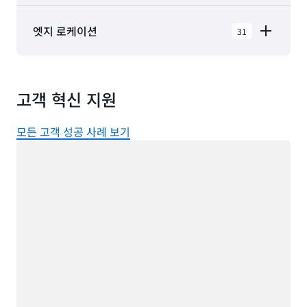
AWS GovCloud(미국 동부)
엣지 로케이션
31
AWS GovCloud(미국 서부)
북미의 AWS 클라우드에는 31 엣지 네트워크 로케이
캐나다(중부)
션 및 3 엣지 캐시 로케이션와 함께 9 지리적 리전 내
캐나다 서부(캘거리)
고객 혁신 지원
에 있는 31 가용 영역이 포함되어 있습니다.
멕시코(중부)
애쉬번, 버지니아
뉴욕, 뉴욕
모든 고객 성공 사례 보기
미국 서부(캘리포니아 북부)
로드 중
애틀랜타, 조지아
뉴어크, 뉴저지
미국 동부(버지니아 북부)
보스턴, 매사추세츠
팔로알토, 캘리포니아
미국 동부(오하이오)
시카고, 일리노이
피닉스, 애리조나
미국 서부(오리건)
사용 가능
제공 예정
콜럼버스, 오하이오
필라델피아, 펜실베이니
아
댈러스/포트워스, 텍사스
포틀랜드, 오리건
덴버, 콜로라도
케레타로, 멕시코