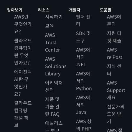
알아보기
리소스
개발자
도움말
AWS란
시작하기
빌더 센
AWS에
무엇인가
터
문의
교육
요?
SDK 및
지원 티
AWS
클라우드
도구
켓 제출
Trust
컴퓨팅이
Center
AWS에
AWS
란 무엇
서의
re:Post
AWS
인가요?
.NET
Solutions
지식 센
에이전틱
Library
AWS에
터
AI란 무
서의
아키텍처
AWS
엇인가
Python
센터
Support
요?
AWS에
개요
제품 및
클라우드
서의
기술 관
전문가의
컴퓨팅
Java
련 FAQ
도움 받
개념 허
AWS 상
기
애널리스
브
의 PHP
트 보고
AWS 접