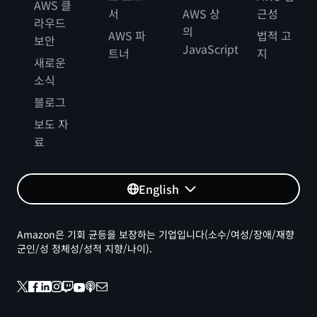
AWS 클
서
AWS 상
근성
라우드
의
AWS 파
법적 고
보안
JavaScript
트너
지
새로운
소식
블로그
보도 자
료
English
Amazon은 기회 균등을 보장하는 기업입니다(소수/여성/장애/재향
군인/성 정체성/성적 지향/나이).