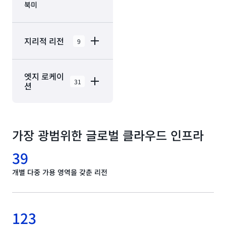
북미
지리적 리전
9
AWS
엣지 로케이
GovCloud(미국
31
션
동부)
AWS
북미의 AWS 클라우드
GovCloud(미국
에는 31 엣지 네트워크
서부)
가장 광범위한 글로벌 클라우드 인프라
로케이션 및 3 엣지 캐
캐나다(중부)
시 로케이션와 함께 9
39
지리적 리전 내에 있는
캐나다 서부(캘
31 가용 영역이 포함되
거리)
개별 다중 가용 영역을 갖춘 리전
어 있습니다.
멕시코(중부)
애쉬번, 버
뉴욕, 뉴욕
미국 서부(캘리
123
지니아
포니아 북부)
뉴어크, 뉴
사용 가능
제공 예정