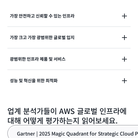
가장 안전하고 신뢰할 수 있는 인프라
AWS는
가장 안전한
글로벌 클라우드 인프라로 설계되
가장 크고 가장 광범위한 글로벌 입지
었으므로 안심하고 애플리케이션을 구축하고 실행할 수
있습니다. 각 AWS 리전은 3개 이상의 물리적으로 분리
AWS는 다른 어떤 클라우드 공급자보다 더 많은 지역, 가
광범위한 인프라 제품 및 서비스
된 독립된 가용 영역(AZ)으로 구성되어 있으므로 AWS
용 영역 및 접속 지점을 결합하여 뛰어난 확장성을 제공
는 애플리케이션에 최고의 가용성과 안정성을 제공합니
합니다. 거의 2천만 킬로미터의 지상 및 해저 광섬유 케
다.
AWS는 클라우드, 온프레미스 또는 엣지의 애플리케이
성능 및 혁신을 위한 최적화
이블을 갖춘
AWS의 글로벌 네트워크
는 모든 애플리케
션에 일관된 클라우드 경험을 제공하는 광범위한 인프라
이션에 더 빠른 데이터 전송, 짧은 지연 시간 및 향상된
제품 및 서비스를 제공합니다.
리전
,
로컬 영역
,
전용 로
성능을 제공합니다.
AWS 인프라는 높은 성능 및 효율성을 제공하도록 설계
컬 영역
,
CloudFront
,
Outposts
및
Wavelength
를 사
업계 분석가들이 AWS 글로벌 인프라에
되었습니다. AWS는 생성형 AI 기반 소프트웨어를 사용
용하여 원하는 곳 어디에서나 워크로드를 실행할 수 있
하여 미사용 또는 활용도가 낮은 전력의 양을 줄이는
가
습니다.
대해 어떻게 평가하는지 읽어보세요.
장 효율적인 방법
을 예측하고 랙 배치 방식을 최적화함
으로써 데이터 센터에서 전력이 사용되는 방식을 극대화
Gartner | 2025 Magic Quadrant for Strategic Cloud 