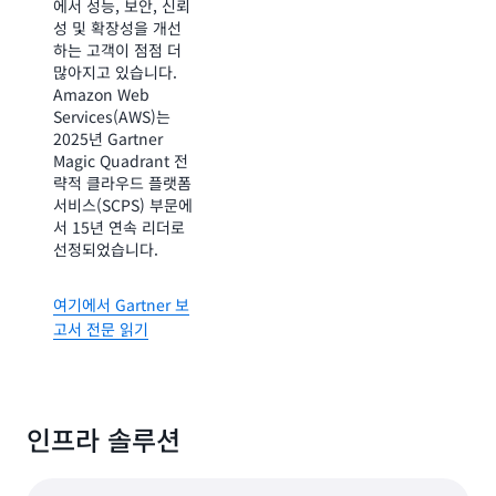
에서 성능, 보안, 신뢰
가속화함에 따라 올바
성 및 확장성을 개선
른 클라우드 인프라
하는 고객이 점점 더
공급업체를 선택하는
많아지고 있습니다.
것은 비즈니스 성공에
Amazon Web
매우 중요합니다. 전
Services(AWS)는
세계 서비스형 퍼블릭
2025년 Gartner
클라우드 인프라 클라
Magic Quadrant 전
우드에 대한 2025년
략적 클라우드 플랫폼
IDC 마켓스케이프는
서비스(SCPS) 부문에
기술 의사 결정권자에
서 15년 연속 리더로
게 중요한 인사이트를
선정되었습니다.
제공합니다. AWS의
AI 지원 인프라와 글
로벌 네트워크가 어떻
여기에서 Gartner 보
게 클라우드 컴퓨팅의
고서 전문 읽기
미래를 형성하고 있는
지 알아보세요.
전체 보고서 읽기
인프라 솔루션