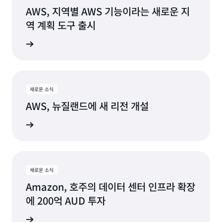
캘리포니
크시티, 유
AWS, 지역별 AWS 기능이라는 새로운 지
아
타
역 계획 도구 출시
휴스턴, 텍
산호세, 캘
사스
리포니아
더 보기
잭슨빌, 플
시애틀, 워
로리다
싱턴
새로운 소식
캔자스시
사우스벤
AWS, 뉴질랜드에 새 리전 개설
티, 미주리
드, 인디애
나
더 보기
로스앤젤
레스, 캘리
세인트루
포니아
이스, 미주
리
마이애미,
새로운 소식
플로리다
탬파베이,
Amazon, 호주의 데이터 센터 인프라 확장
플로리다
에 200억 AUD 투자
미니애폴
리스, 미네
토론토, 온
더 보기