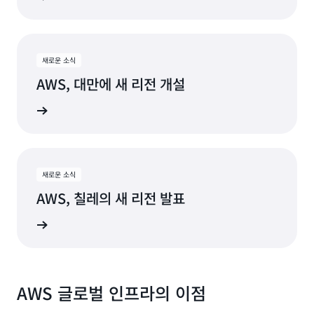
소타
타리오
몬트리올,
워싱턴
퀘벡
D.C.
새로운 소식
내슈빌, 테
AWS, 대만에 새 리전 개설
네시
더 보기
새로운 소식
AWS, 칠레의 새 리전 발표
더 보기
AWS 글로벌 인프라의 이점