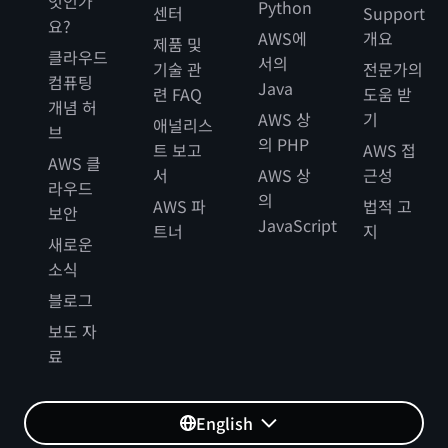
엇인가
Python
센터
Support
요?
AWS에
개요
제품 및
클라우드
서의
기술 관
전문가의
컴퓨팅
Java
련 FAQ
도움 받
개념 허
AWS 상
기
애널리스
브
의 PHP
트 보고
AWS 접
AWS 클
서
AWS 상
근성
라우드
의
AWS 파
법적 고
보안
JavaScript
트너
지
새로운
소식
블로그
보도 자
료
English