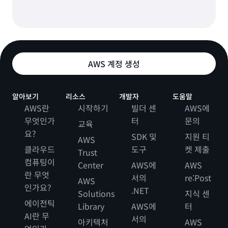
AWS 계정 생성
알아보기
리소스
개발자
도움말
AWS란
시작하기
빌더 센
AWS에
무엇인가
터
문의
교육
요?
SDK 및
지원 티
AWS
클라우드
도구
켓 제출
Trust
컴퓨팅이
Center
AWS에
AWS
란 무엇
서의
re:Post
AWS
인가요?
.NET
Solutions
지식 센
에이전틱
Library
AWS에
터
AI란 무
서의
아키텍처
AWS