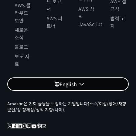
트 보고
AWS 접
AWS 클
서
AWS 상
근성
라우드
의
AWS 파
법적 고
보안
JavaScript
트너
지
새로운
소식
블로그
보도 자
료
English
Amazon은 기회 균등을 보장하는 기업입니다(소수/여성/장애/재향
군인/성 정체성/성적 지향/나이).