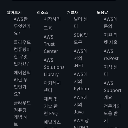
알아보기
리소스
개발자
도움말
AWS란
시작하기
빌더 센
AWS에
무엇인가
터
문의
교육
요?
SDK 및
지원 티
AWS
클라우드
도구
켓 제출
Trust
컴퓨팅이
Center
AWS에
AWS
란 무엇
서의
re:Post
AWS
인가요?
.NET
Solutions
지식 센
에이전틱
Library
AWS에
터
AI란 무
서의
아키텍처
AWS
엇인가
Python
센터
Support
요?
AWS에
개요
제품 및
클라우드
서의
기술 관
전문가의
컴퓨팅
Java
련 FAQ
도움 받
개념 허
AWS 상
기
애널리스
브
의 PHP