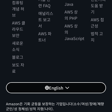
컴퓨팅
Java
련 FAQ
도움 받
개념 허
AWS 상
기
애널리스
브
의 PHP
트 보고
AWS 접
AWS 클
서
AWS 상
근성
라우드
의
AWS 파
법적 고
보안
JavaScript
트너
지
새로운
소식
블로그
보도 자
료
English
Amazon은 기회 균등을 보장하는 기업입니다(소수/여성/장애/재향
군인/성 정체성/성적 지향/나이).