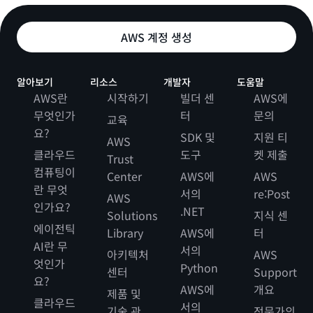
AWS 계정 생성
알아보기
리소스
개발자
도움말
AWS란
시작하기
빌더 센
AWS에
무엇인가
터
문의
교육
요?
SDK 및
지원 티
AWS
클라우드
도구
켓 제출
Trust
컴퓨팅이
Center
AWS에
AWS
란 무엇
서의
re:Post
AWS
인가요?
.NET
Solutions
지식 센
에이전틱
Library
AWS에
터
AI란 무
서의
아키텍처
AWS
엇인가
Python
센터
Support
요?
AWS에
개요
제품 및
클라우드
서의
기술 관
전문가의