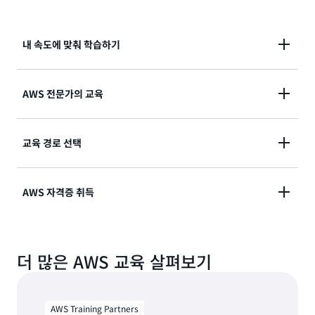
내 속도에 맞춰 학습하기
Explore self-paced digital training that's available
AWS 전문가의 교육
on demand when and where it's convenient for
you. 클라우드 여정의 다음 단계를 진행하고
AWS Skill
권위 있는 강사
의 강의를 통해 기술적 능력을 강화하고
교육 경로 선택
Builder 구독
혜택의 일환으로 온디맨드 방식으로 제공
모범 사례를 학습할 수 있습니다. 오프라인 및 온라인 과
되는 대화형 디지털 교육에서 실습을 통해 학습하세요.
정을 선택하세요.
특정 도메인 또는 업무 역할에 권장되는
학습 계획
을 따
AWS 자격증 취득
르세요. 유연하게 제공되므로 건너뛰어도 됩니다.
온라인 시험 감독 방식으로 가상 환경을 통해서나 테스
더 많은 AWS 교육 살펴보기
트 센터에서
업계가 인정한 자격 증명
을 취득하여 AWS
클라우드 기술력을 입증하고 신뢰도를 높일 수 있습니
다.
AWS Training Partners