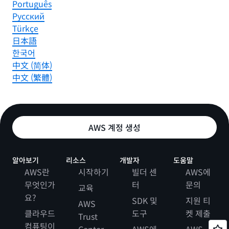
Português
Ρусский
Türkçe
日本語
한국어
中文 (简体)
中文 (繁體)
AWS 계정 생성
알아보기
리소스
개발자
도움말
AWS란
시작하기
빌더 센
AWS에
무엇인가
터
문의
교육
요?
SDK 및
지원 티
AWS
클라우드
도구
켓 제출
Trust
컴퓨팅이