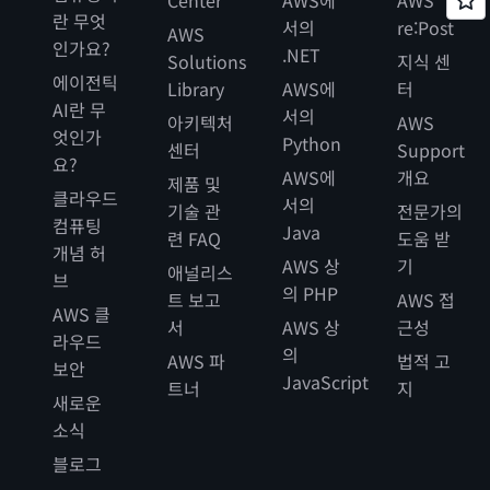
Center
AWS에
AWS
란 무엇
서의
re:Post
AWS
인가요?
.NET
Solutions
지식 센
에이전틱
Library
AWS에
터
AI란 무
서의
아키텍처
AWS
엇인가
Python
센터
Support
요?
AWS에
개요
제품 및
클라우드
서의
기술 관
전문가의
컴퓨팅
Java
련 FAQ
도움 받
개념 허
AWS 상
기
애널리스
브
의 PHP
트 보고
AWS 접
AWS 클
서
AWS 상
근성
라우드
의
AWS 파
법적 고
보안
JavaScript
트너
지
새로운
소식
블로그