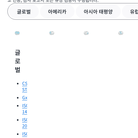
고 인증, 감사 보고서 또는 규정 검증이 수행됩니다.
글로벌
아메리카
아시아 태평양
유럽
글
아
아
유
로
메
시
럽,
벌
리
아
중
카
태
동
CSA
평
및
STAR
Canadian
양
아
GxP
Centre
프
for
ISO
ABS
Cyber
리
14001
OSPAR
Security(CCCS)
ISO
카
Medium
CSAP
20000
평
IRAP
ISO
가
ASIP