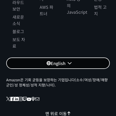
라우드
의
AWS 파
법적 고
보안
JavaScript
트너
지
새로운
소식
블로그
보도 자
료
English
Amazon은 기회 균등을 보장하는 기업입니다(소수/여성/장애/재향
군인/성 정체성/성적 지향/나이).
맨 위로 이동