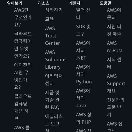
알아보기
리소스
개발자
도움말
말레이시아 데이터 프라이버시
AWS란
시작하기
빌더 센
AWS에
뉴질랜드 데이터 프라이버시
무엇인가
터
문의
교육
요?
필리핀 데이터 프라이버시
SDK 및
지원 티
AWS
클라우드
도구
켓 제출
싱가포르 데이터 프라이버시
Trust
컴퓨팅이
Center
AWS에
AWS
대만 데이터 프라이버시
란 무엇
서의
re:Post
태국 데이터 프라이버시
AWS
인가요?
.NET
Solutions
지식 센
에이전틱
Library
AWS에
터
AI란 무
서의
아키텍처
AWS
엇인가
Python
센터
Support
요?
AWS에
개요
제품 및
클라우드
서의
기술 관
전문가의
컴퓨팅
Java
련 FAQ
도움 받
개념 허
AWS 상
기
애널리스
브
의 PHP
트 보고
AWS 접
AWS 클
서
AWS 상
근성