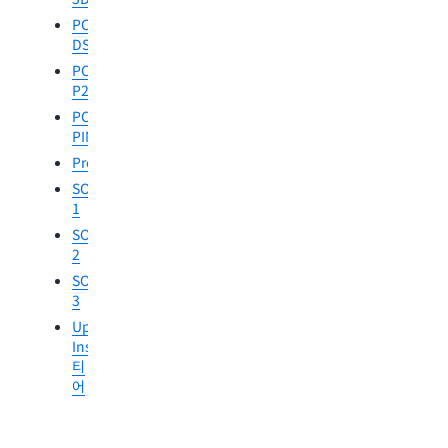
영
국
PCI
FedRAMP
Cyber
DSS
FIPS
Essen
PCI
140-
Plus
P2PE
3
영
PCI
HITRUST
국
PIN
CSF
G-
ProcessUnity
MPA
Cloud
SOC
영
1
국
PASF
SOC
2
SOC
3
Uptime
Institute
티
어