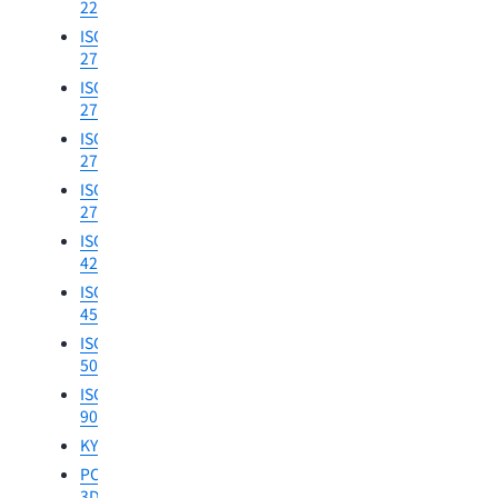
ISMAP
22301
HDS
CCCS
ISO
ISO
Protected
C5
20000
27001
B
CCN
High
K-
ISO
CPSTI
Value
ISMS
27017
CISPE
Assets(PBHVA)
MeitY
ISO
Cyber
평
27018
MTCS
가
DESC
ISO
SNI
CSP
CMMC
27701
27001
ENS
DoD
ISO
SNI
상
Level
42001
27017
위
2
ISO
SNI
GNS
DoD
45001
27018
Level
GSMA
ISO
SNI
4
NHS
50001
9001
DoD
DSPT
ISO
Level
Pinak
9001
5
PiTuK
KY3P
DoD
TISAX
PCI
Level
3DS
6