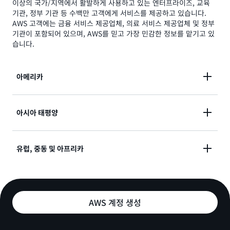
이상의 국가/지역에서 활발하게 사용하고 있는 엔터프라이즈, 교육
기관, 정부 기관 등 수백만 고객에게 서비스를 제공하고 있습니다.
AWS 고객에는 금융 서비스 제공업체, 의료 서비스 제공업체 및 정부
기관이 포함되어 있으며, AWS를 믿고 가장 민감한 정보를 맡기고 있
습니다.
아메리카
아시아 태평양
아르헨티나 데이터 프라이버시
브라질 데이터 프라이버시
캘리포니아 소비자 개인 정보법(CCPA)
유럽, 중동 및 아프리카
호주 데이터 프라이버시
캐나다 데이터 프라이버시
홍콩 데이터 프라이버시
칠레 데이터 프라이버시
인도 데이터 프라이버시
유럽-미국 데이터 프라이버시 프레임워크
멕시코 데이터 프라이버시
인도네시아 데이터 프라이버시
일반 데이터 보호 규정(GDPR)
AWS 계정 생성
일본 데이터 프라이버시
남아프리카공화국 데이터 프라이버시
대한민국 데이터 프라이버시