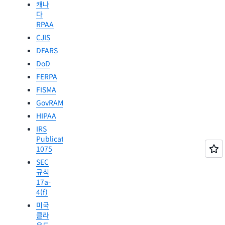
캐나
프리
다
핀테
카
RPAA
크
CJIS
일본
디지
DFARS
FISC
털
DoD
일본
운영
의료
FERPA
복원
정보
력법
FISMA
지침
(DORA)
GovRAMP
NISC
HIPAA
일본
IRS
Publication
1075
SEC
규칙
17a-
4(f)
미국
클라
우드