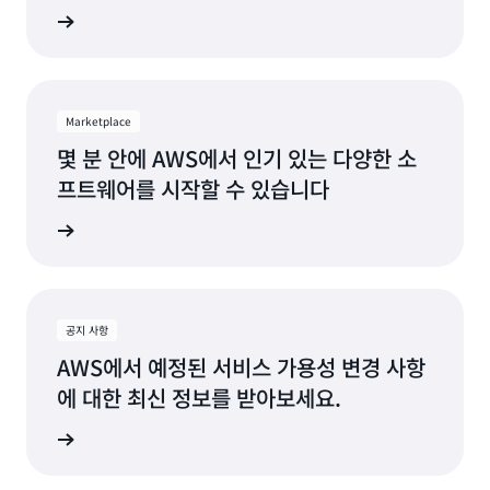
 네트워크
마이애미, 플로리다
탬파베이, 플로리다
미니애폴리스, 미네소타
토론토, 온타리오
몬트리올, 퀘벡
워싱턴 D.C.
Marketplace
몇 분 안에 AWS에서 인기 있는 다양한 소
내슈빌, 테네시
프트웨어를 시작할 수 있습니다
tplace
공지 사항
AWS에서 예정된 서비스 가용성 변경 사항
에 대한 최신 정보를 받아보세요.
수명 주기