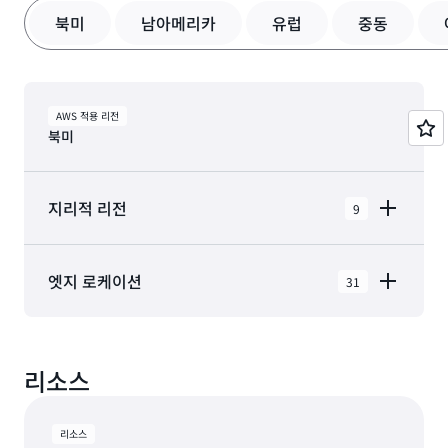
북미
남아메리카
유럽
중동
AWS 적용 리전
북미
지리적 리전
9
AWS GovCloud(미국 동부)
엣지 로케이션
31
AWS GovCloud(미국 서부)
북미의 AWS 클라우드에는 31 엣지 네트워크 로케이
캐나다(중부)
션 및 3 엣지 캐시 로케이션와 함께 9 지리적 리전 내
캐나다 서부(캘거리)
리소스
에 있는 31 가용 영역이 포함되어 있습니다.
멕시코(중부)
애쉬번, 버지니아
뉴욕, 뉴욕
리소스
미국 서부(캘리포니아 북부)