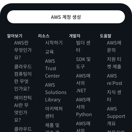
AWS 계정 생성
알아보기
리소스
개발자
도움말
AWS란
시작하기
빌더 센
AWS에
무엇인가
터
문의
교육
요?
SDK 및
지원 티
AWS
클라우드
도구
켓 제출
Trust
컴퓨팅이
Center
AWS에
AWS
란 무엇
서의
re:Post
AWS
인가요?
.NET
Solutions
지식 센
에이전틱
Library
AWS에
터
AI란 무
서의
아키텍처
AWS
엇인가
Python
센터
Support
요?
AWS에
개요
제품 및
클라우드
서의