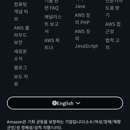
기술 관
전문가의
컴퓨팅
Java
련 FAQ
도움 받
개념 허
AWS 상
기
애널리스
브
의 PHP
트 보고
AWS 접
AWS 클
서
AWS 상
근성
라우드
의
AWS 파
법적 고
보안
JavaScript
트너
지
새로운
소식
블로그
보도 자
료
English
Amazon은 기회 균등을 보장하는 기업입니다(소수/여성/장애/재향
군인/성 정체성/성적 지향/나이).