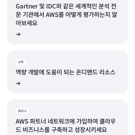
애틀랜타, 조지아
뉴어크, 뉴저지
Gartner 및 IDC와 같은 세계적인 분석 전
미국 동부(버지니아 북부)
문 기관에서 AWS를 어떻게 평가하는지 알
보스턴, 매사추세츠
팔로알토, 캘리포니아
미국 동부(오하이오)
아보세요
시카고, 일리노이
피닉스, 애리조나
미국 서부(오리건)
 보고서
사용 가능
제공 예정
콜럼버스, 오하이오
필라델피아, 펜실베이니
아
댈러스/포트워스, 텍사스
포틀랜드, 오리건
덴버, 콜로라도
교육
케레타로, 멕시코
역량 개발에 도움이 되는 온디맨드 리소스
헤이워드, 캘리포니아
솔트레이크시티, 유타
WS 교육
휴스턴, 텍사스
산호세, 캘리포니아
잭슨빌, 플로리다
시애틀, 워싱턴
캔자스시티, 미주리
파트너
사우스벤드, 인디애나
AWS 파트너 네트워크에 가입하여 클라우
로스앤젤레스, 캘리포니
드 비즈니스를 구축하고 성장시키세요
아
세인트루이스, 미주리