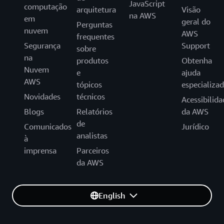
JavaScript
computação
arquitetura
Visão
na AWS
em
geral do
Perguntas
nuvem
AWS
frequentes
Segurança
Support
sobre
na
produtos
Obtenha
Nuvem
e
ajuda
AWS
tópicos
especializa
Novidades
técnicos
Acessibilida
Blogs
Relatórios
da AWS
de
Comunicados
Jurídico
analistas
à
imprensa
Parceiros
da AWS
English