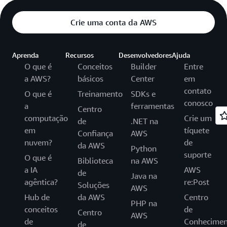
Crie uma conta da AWS
Aprenda
Recursos
Desenvolvedores
Ajuda
O que é
Conceitos
Builder
Entre
a AWS?
básicos
Center
em
contato
O que é
Treinamento
SDKs e
conosco
a
ferramentas
Centro
computação
Crie um
de
.NET na
em
tíquete
Confiança
AWS
nuvem?
de
da AWS
Python
suporte
O que é
Biblioteca
na AWS
a IA
AWS
de
Java na
agêntica?
re:Post
Soluções
AWS
Hub de
da AWS
Centro
PHP na
conceitos
de
Centro
AWS
de
Conhecimen
de