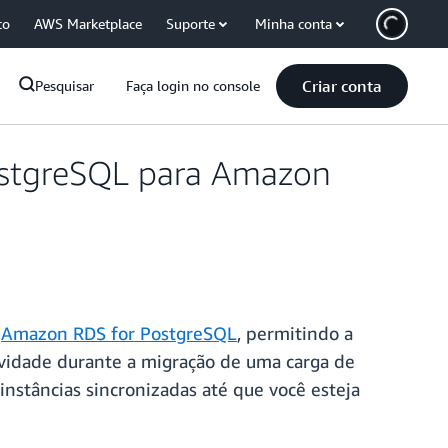
co
AWS Marketplace
Suporte
Minha conta
Criar conta
Pesquisar
Faça login no console
PostgreSQL para Amazon
a
Amazon RDS for PostgreSQL
, permitindo a
ividade durante a migração de uma carga de
stâncias sincronizadas até que você esteja