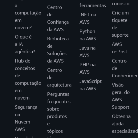
conosco
a
ferramentas
Centro
computação
Crie um
de
.NET na
em
tíquete
Confiança
AWS
nuvem?
de
da AWS
Python
suporte
O que é
Biblioteca
na AWS
a IA
AWS
de
Java na
agêntica?
re:Post
Soluções
AWS
Hub de
da AWS
Centro
PHP na
conceitos
de
Centro
AWS
de
Conhecimen
de
JavaScript
computação
arquitetura
Visão
na AWS
em
geral do
Perguntas
nuvem
AWS
frequentes
Segurança
Support
sobre
na
produtos
Obtenha
Nuvem
e
ajuda
AWS
tópicos
especializa