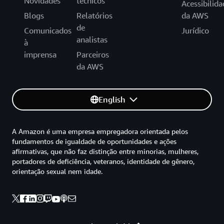
Novidades
técnicos
Acessibilida
Blogs
Relatórios
da AWS
de
Comunicados
Jurídico
analistas
à
imprensa
Parceiros
da AWS
English
A Amazon é uma empresa empregadora orientada pelos
fundamentos de igualdade de oportunidades e ações
afirmativas, que não faz distinção entre minorias, mulheres,
portadores de deficiência, veteranos, identidade de gênero,
orientação sexual nem idade.