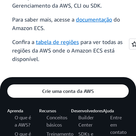
Gerenciamento da AWS, CLI ou SDK.
Para saber mais, acesse a
documentação
do
Amazon ECS.
Confira a
tabela de regiões
para ver todas as
regiões da AWS onde o Amazon ECS está
disponível.
Crie uma conta da AWS
Aprenda
Recursos
Desenvolvedores
Ajuda
O que é
Conceitos
Builder
Entre
a AWS?
básicos
Center
em
contato
O que é
Treinamento
SDKs e