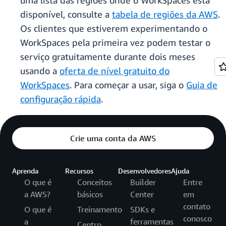
uma lista das regiões onde o WorkSpaces está
disponível, consulte a
tabela de regiões da AWS
.
Os clientes que estiverem experimentando o
WorkSpaces pela primeira vez podem testar o
serviço gratuitamente durante dois meses
usando a
oferta de nível gratuito do
WorkSpaces
. Para começar a usar, siga o
Guia de
configuração rápida
.
Crie uma conta da AWS
Aprenda
Recursos
Desenvolvedores
Ajuda
O que é
Conceitos
Builder
Entre
a AWS?
básicos
Center
em
contato
O que é
Treinamento
SDKs e
conosco
a
ferramentas
Centro