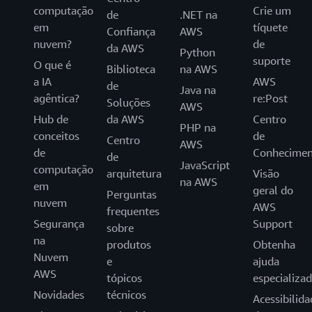
computação
Crie um
de
.NET na
em
tíquete
Confiança
AWS
nuvem?
de
da AWS
Python
suporte
O que é
Biblioteca
na AWS
a IA
AWS
de
Java na
agêntica?
re:Post
Soluções
AWS
Hub de
da AWS
Centro
PHP na
conceitos
de
Centro
AWS
de
Conhecimen
de
JavaScript
computação
arquitetura
Visão
na AWS
em
geral do
Perguntas
nuvem
AWS
frequentes
Segurança
Support
sobre
na
produtos
Obtenha
Nuvem
e
ajuda
AWS
tópicos
especializa
Novidades
técnicos
Acessibilida