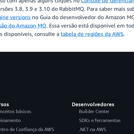
isso com apenas alguns cliques no
Console de Gerenci
sões 3.8, 3.9 e 3.10 do RabbitMQ. Para saber mais sob
ne versions
no Guia do desenvolvedor do Amazon MQ. 
rsão do Amazon MQ
. Essa versão está disponível em t
s disponíveis, consulte a
tabela de regiões da AWS
.
rsos
Desenvolvedores
nceitos básicos
Builder Center
einamento
SDKs e ferramentas
ntro de Confiança da AWS
.NET na AWS