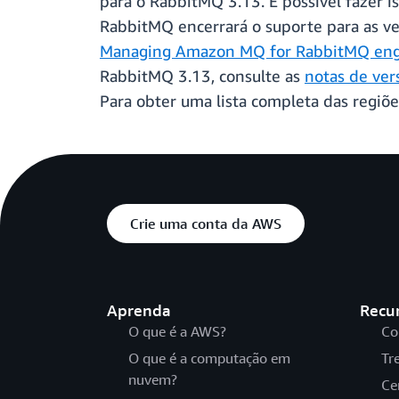
para o RabbitMQ 3.13. É possível fazer 
RabbitMQ encerrará o suporte para as ver
Managing Amazon MQ for RabbitMQ engi
RabbitMQ 3.13, consulte as
notas de ve
Para obter uma lista completa das regiõe
Crie uma conta da AWS
Aprenda
Recu
O que é a AWS?
Co
O que é a computação em
Tr
nuvem?
Ce