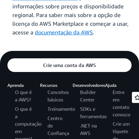
informações sobre preços e disponibilidade
regional. Para saber mais sobre a opção de
licença do AWS Marketplace e começar a usar,
acesse a
documentação da AWS
.
Crie uma conta da AWS
Aprenda
Recursos
Desenvolvedores
Ajuda
O que é
Conceitos
Builder
Entre
a AWS?
básicos
Center
em
contato
O que é
Treinamento
SDKs e
conosco
a
ferramentas
Centro
computação
Crie um
de
.NET na
em
tíquete
Confiança
AWS
nuvem?
de