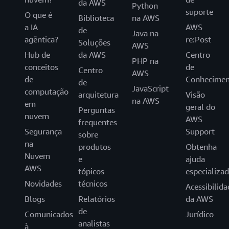
da AWS
Python
suporte
O que é
Biblioteca
na AWS
a IA
AWS
de
Java na
agêntica?
re:Post
Soluções
AWS
Hub de
da AWS
Centro
PHP na
conceitos
de
Centro
AWS
de
Conhecimen
de
JavaScript
computação
arquitetura
Visão
na AWS
em
geral do
Perguntas
nuvem
AWS
frequentes
Segurança
Support
sobre
na
produtos
Obtenha
Nuvem
e
ajuda
AWS
tópicos
especializa
Novidades
técnicos
Acessibilida
Blogs
Relatórios
da AWS
de
Comunicados
Jurídico
analistas
à