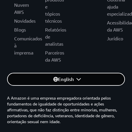
Nuvem
e
ajuda
AWS
tópicos
especializa
Novidades
técnicos
Acessibilida
Blogs
Relatórios
da AWS
de
Comunicados
Jurídico
analistas
à
imprensa
Parceiros
da AWS
English
A Amazon é uma empresa empregadora orientada pelos
fundamentos de igualdade de oportunidades e ações
afirmativas, que não faz distinção entre minorias, mulheres,
portadores de deficiência, veteranos, identidade de gênero,
orientação sexual nem idade.