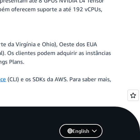
 apresentam até 8 GPUs NVIDIA L4 Tensor
bém oferecem suporte a até 192 vCPUs,
te da Virgínia e Ohio), Oeste dos EUA
l). Os clientes podem adquirir as instâncias
ngs Plans.
ce
(CLI) e os SDKs da AWS. Para saber mais,
English