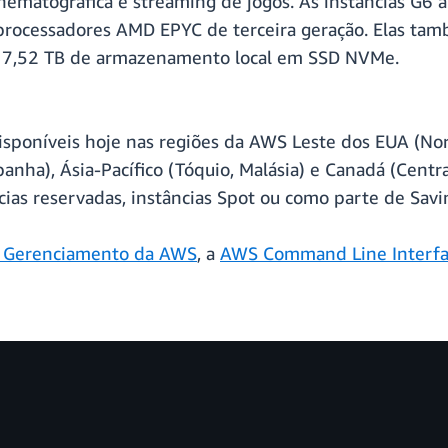
nematográfica e streaming de jogos. As instâncias G6
rocessadores AMD EPYC de terceira geração. Elas tam
e 7,52 TB de armazenamento local em SSD NVMe.
sponíveis hoje nas regiões da AWS Leste dos EUA (Nor
anha), Ásia-Pacífico (Tóquio, Malásia) e Canadá (Centra
ias reservadas, instâncias Spot ou como parte de Savi
e Gerenciamento da AWS
, a
AWS Command Line Interfa