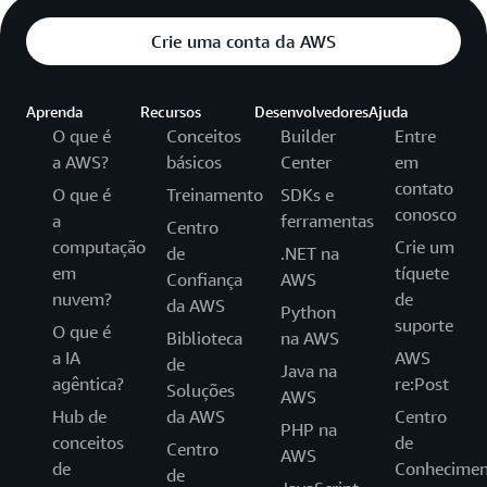
Crie uma conta da AWS
Aprenda
Recursos
Desenvolvedores
Ajuda
O que é
Conceitos
Builder
Entre
a AWS?
básicos
Center
em
contato
O que é
Treinamento
SDKs e
conosco
a
ferramentas
Centro
computação
Crie um
de
.NET na
em
tíquete
Confiança
AWS
nuvem?
de
da AWS
Python
suporte
O que é
Biblioteca
na AWS
a IA
AWS
de
Java na
agêntica?
re:Post
Soluções
AWS
Hub de
da AWS
Centro
PHP na
conceitos
de
Centro
AWS
de
Conhecimen
de