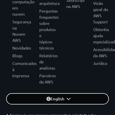
JavaScript
computação
arquitetura
Visão
na AWS
em
geral do
Perguntas
nuvem
AWS
frequentes
Segurança
Support
sobre
na
produtos
Obtenha
Nuvem
e
ajuda
AWS
tópicos
especializa
Novidades
técnicos
Acessibilida
Blogs
Relatórios
da AWS
de
Comunicados
Jurídico
analistas
à
imprensa
Parceiros
da AWS
English