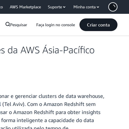
co
AWS Marketplace
Suporte
Minha conta
Criar conta
Pesquisar
Faça login no console
es da AWS Ásia-Pacífico
onar e gerenciar clusters de data warehouse,
el (Tel Aviv). Com o Amazon Redshift sem
 usar o Amazon Redshift para obter insights
forma inteligente a capacidade do data
ação utilizada pelo tempo de