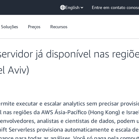
English
Entre em contato conos
Soluções
Preços
Recursos
rvidor já disponível nas regiõ
l Aviv)
ite executar e escalar analytics sem precisar provisi
al nas regiões da AWS Ásia-Pacífico (Hong Kong) e Isra
esenvolvedores, analistas e cientistas de dados, podem
t Serverless provisiona automaticamente e escala de 
nce para todas as análises. Você só paga pela comput