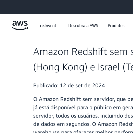
Pular para o conteúdo principal
re:Invent
Descubra a AWS
Produtos
Amazon Redshift sem se
(Hong Kong) e Israel (Te
Publicado:
12 de set de 2024
O Amazon Redshift sem servidor, que perm
já está disponível para o público em ger
servidor, todos os usuários, incluindo d
de dados em segundos. O Amazon Redshif
warehouse para oferecer melhor performa