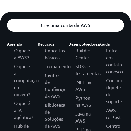
Crie uma conta da AWS
Aprenda
Recursos
Desenvolvedores
Ajuda
O que é
Conceitos
Builder
Entre
a AWS?
básicos
Center
em
contato
O que é
Treinamento
SDKs e
conosco
a
ferramentas
Centro
computação
Crie um
de
.NET na
em
tíquete
Confiança
AWS
nuvem?
de
da AWS
Python
suporte
O que é
Biblioteca
na AWS
a IA
AWS
de
Java na
agêntica?
re:Post
Soluções
AWS
Hub de
da AWS
Centro
PHP na