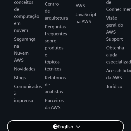
conceitos
de
Centro
AWS
de
Conhecimen
de
JavaScript
computação
arquitetura
Visão
na AWS
em
geral do
Perguntas
nuvem
AWS
frequentes
Segurança
Support
sobre
na
produtos
Obtenha
Nuvem
e
ajuda
AWS
tópicos
especializa
Novidades
técnicos
Acessibilida
Blogs
Relatórios
da AWS
de
Comunicados
Jurídico
analistas
à
imprensa
Parceiros
da AWS
English