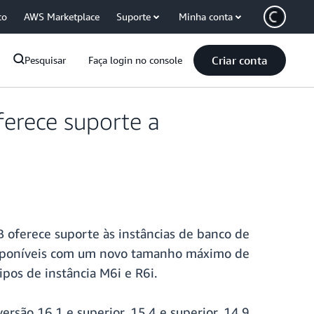
co
AWS Marketplace
Suporte
Minha conta
Criar conta
Pesquisar
Faça login no console
erece suporte a
oferece suporte às instâncias de banco de
 disponíveis com um novo tamanho máximo de
os de instância M6i e R6i.
rsão 16.1 e superior, 15.4 e superior, 14.9