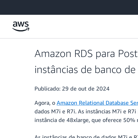
Pular para o conteúdo principal
Amazon RDS para Postg
instâncias de banco de
Publicado:
29 de out de 2024
Agora, o
Amazon Relational Database Se
dados M7i e R7i. As instâncias M7i e R7
instância de 48xlarge, que oferece 50%
As instâncias de banco de dados M7i e R