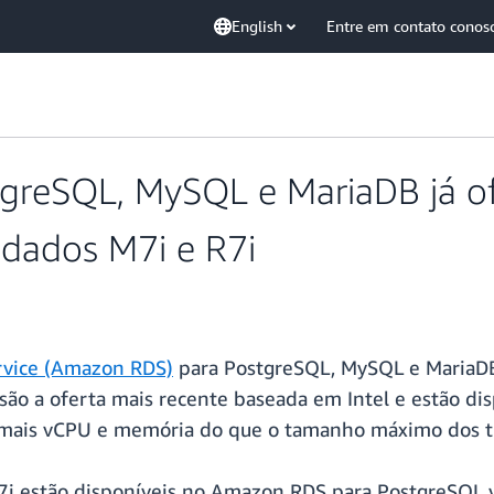
English
Entre em contato conos
reSQL, MySQL e MariaDB já of
 dados M7i e R7i
rvice (Amazon RDS)
para PostgreSQL, MySQL e MariaDB 
i são a oferta mais recente baseada em Intel e estão
 mais vCPU e memória do que o tamanho máximo dos tip
7i estão disponíveis no Amazon RDS para PostgreSQL ve