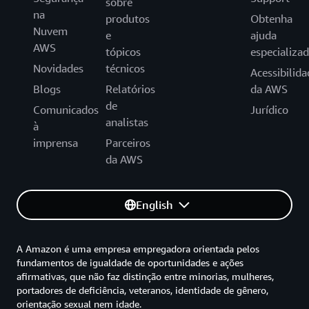
sobre
na
produtos
Obtenha
Nuvem
e
ajuda
AWS
tópicos
especializa
Novidades
técnicos
Acessibilida
Blogs
Relatórios
da AWS
de
Comunicados
Jurídico
analistas
à
imprensa
Parceiros
da AWS
English
A Amazon é uma empresa empregadora orientada pelos
fundamentos de igualdade de oportunidades e ações
afirmativas, que não faz distinção entre minorias, mulheres,
portadores de deficiência, veteranos, identidade de gênero,
orientação sexual nem idade.