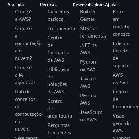
Aprenda
Recursos
Desenvolvedores
Ajuda
O que é
Conceitos
Builder
Entre
a AWS?
básicos
Center
em
contato
O que é
Treinamento
SDKs e
conosco
a
ferramentas
Centro
computação
Crie um
de
.NET na
em
tíquete
Confiança
AWS
nuvem?
de
da AWS
Python
suporte
O que é
Biblioteca
na AWS
a IA
AWS
de
Java na
agêntica?
re:Post
Soluções
AWS
Hub de
da AWS
Centro
PHP na
conceitos
de
Centro
AWS
de
Conhecimen
de
JavaScript
computação
arquitetura
Visão
na AWS
em
geral do
Perguntas
nuvem
AWS
frequentes
Segurança
Support