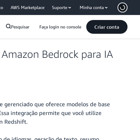
co
AWS Marketplace
Suporte
Minha conta
Criar conta
Pesquisar
Faça login no console
 Amazon Bedrock para IA
te gerenciado que oferece modelos de base
Essa integração permite que você utilize
 Redshift.
o de idiomas, geração de texto, resumo,