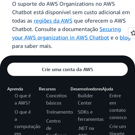
O suporte do AWS Organizations no AWS
Chatbot está disponível sem custo adicional em
todas as
regiões da AWS
que oferecem o AWS
Chatbot. Consulte a documentação
Securing
your AWS organization in AWS Chatbot
e o
blog
para saber mais.
Crie uma conta da AWS
Aprenda
Recursos
Desenvolvedores
Ajuda
O que é
Conceitos
Builder
Entre
a AWS?
básicos
Center
em
contato
O que é
Treinamento
SDKs e
conosco
a
ferramentas
Centro
computação
Crie um
de
.NET na
em
tíquete