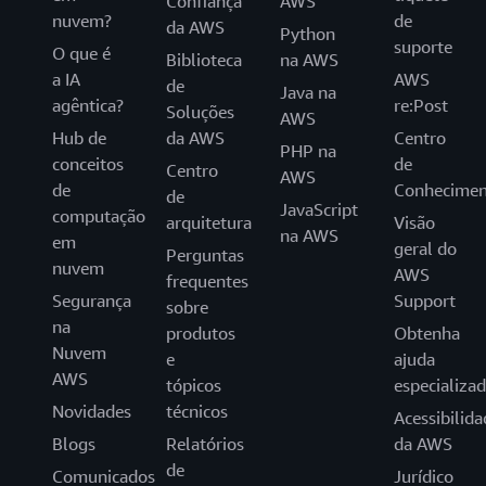
Confiança
AWS
nuvem?
de
da AWS
Python
suporte
O que é
Biblioteca
na AWS
a IA
AWS
de
Java na
agêntica?
re:Post
Soluções
AWS
Hub de
da AWS
Centro
PHP na
conceitos
de
Centro
AWS
de
Conhecimen
de
JavaScript
computação
arquitetura
Visão
na AWS
em
geral do
Perguntas
nuvem
AWS
frequentes
Segurança
Support
sobre
na
produtos
Obtenha
Nuvem
e
ajuda
AWS
tópicos
especializa
Novidades
técnicos
Acessibilida
Blogs
Relatórios
da AWS
de
Comunicados
Jurídico