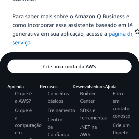
Para saber mais sobre o Amazon Q Business e
como incorporar esse assistente baseado em IA
generativa em sua aplicação, acesse a
página do
serviço
.
Crie uma conta da AWS
Aprenda
Recursos
Desenvolvedores
Ajuda
O que é
Conceitos
Builder
Entre
a AWS?
básicos
Center
em
contato
O que é
Treinamento
SDKs e
conosco
a
ferramentas
Centro
computação
Crie um
de
.NET na
em
tíquete
Confiança
AWS