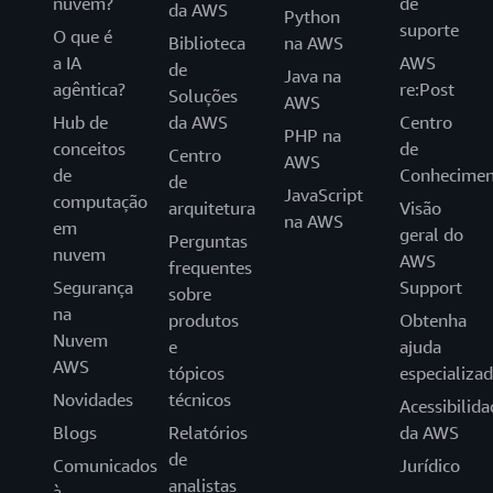
nuvem?
de
da AWS
Python
suporte
O que é
Biblioteca
na AWS
a IA
AWS
de
Java na
agêntica?
re:Post
Soluções
AWS
Hub de
da AWS
Centro
PHP na
conceitos
de
Centro
AWS
de
Conhecimen
de
JavaScript
computação
arquitetura
Visão
na AWS
em
geral do
Perguntas
nuvem
AWS
frequentes
Segurança
Support
sobre
na
produtos
Obtenha
Nuvem
e
ajuda
AWS
tópicos
especializa
Novidades
técnicos
Acessibilida
Blogs
Relatórios
da AWS
de
Comunicados
Jurídico
analistas
à