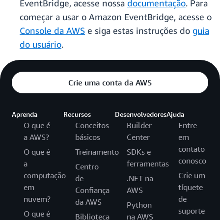
EventBridge, acesse nossa
documentação
. Para
começar a usar o Amazon EventBridge, acesse o
Console da AWS
e siga estas instruções do
guia
do usuário
.
Crie uma conta da AWS
Aprenda
Recursos
Desenvolvedores
Ajuda
O que é
Conceitos
Builder
Entre
a AWS?
básicos
Center
em
contato
O que é
Treinamento
SDKs e
conosco
a
ferramentas
Centro
computação
Crie um
de
.NET na
em
tíquete
Confiança
AWS
nuvem?
de
da AWS
Python
suporte
O que é
Biblioteca
na AWS