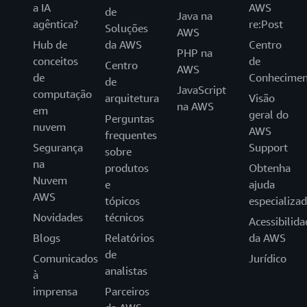
a IA
AWS
de
Java na
agêntica?
re:Post
Soluções
AWS
Hub de
da AWS
Centro
PHP na
conceitos
de
Centro
AWS
de
Conhecimen
de
JavaScript
computação
arquitetura
Visão
na AWS
em
geral do
Perguntas
nuvem
AWS
frequentes
Segurança
Support
sobre
na
produtos
Obtenha
Nuvem
e
ajuda
AWS
tópicos
especializa
Novidades
técnicos
Acessibilida
Blogs
Relatórios
da AWS
de
Comunicados
Jurídico
analistas
à
imprensa
Parceiros