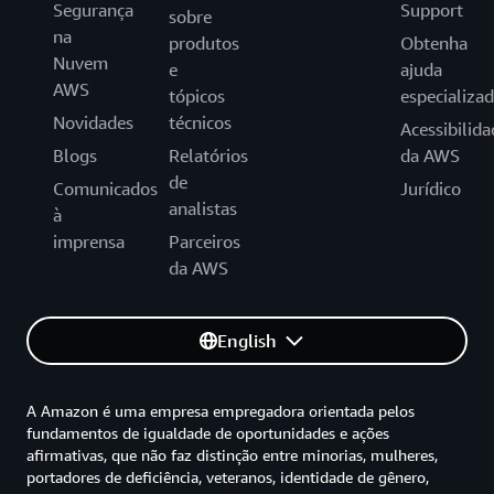
Segurança
Support
sobre
na
produtos
Obtenha
Nuvem
e
ajuda
AWS
tópicos
especializa
Novidades
técnicos
Acessibilida
Blogs
Relatórios
da AWS
de
Comunicados
Jurídico
analistas
à
imprensa
Parceiros
da AWS
English
A Amazon é uma empresa empregadora orientada pelos
fundamentos de igualdade de oportunidades e ações
afirmativas, que não faz distinção entre minorias, mulheres,
portadores de deficiência, veteranos, identidade de gênero,