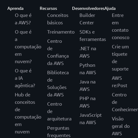
Aprenda
Recursos
Desenvolvedores
Ajuda
O que é
Conceitos
Builder
Entre
a AWS?
básicos
Center
em
contato
O que é
Treinamento
SDKs e
conosco
a
ferramentas
Centro
computação
Crie um
de
.NET na
em
tíquete
Confiança
AWS
nuvem?
de
da AWS
Python
suporte
O que é
Biblioteca
na AWS
a IA
AWS
de
Java na
agêntica?
re:Post
Soluções
AWS
Hub de
da AWS
Centro
PHP na
conceitos
de
Centro
AWS
de
Conhecimen
de
JavaScript
computação
arquitetura
Visão
na AWS
em
geral do
Perguntas
nuvem
AWS
frequentes