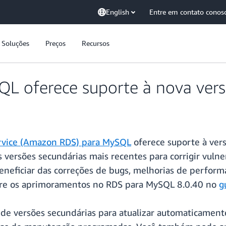
English
Entre em contato conos
Soluções
Preços
Recursos
 oferece suporte à nova versã
rvice (Amazon RDS) para MySQL
oferece suporte à ver
versões secundárias mais recentes para corrigir vuln
eneficiar das correções de bugs, melhorias de perform
re os aprimoramentos no RDS para MySQL 8.0.40 no
g
 de versões secundárias para atualizar automaticament