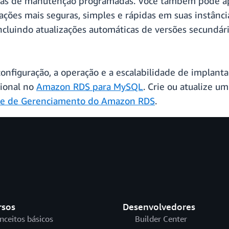
elas de manutenção programadas. Você também pode a
ações mais seguras, simples e rápidas em suas instân
incluindo atualizações automáticas de versões secundá
onfiguração, a operação e a escalabilidade de implan
gional no
Amazon RDS para MySQL
. Crie ou atualize 
le de Gerenciamento do Amazon RDS
.
rsos
Desenvolvedores
nceitos básicos
Builder Center