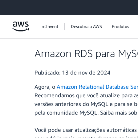
Pular para o conteúdo principal
re:Invent
Descubra a AWS
Produtos
Amazon RDS para MySQL
Publicado:
13 de nov de 2024
Agora, o
Amazon Relational Database Se
Recomendamos que você atualize para as 
versões anteriores do MySQL e para se b
pela comunidade MySQL. Saiba mais sob
Você pode usar atualizações automáticas