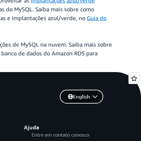
proveitar as
implantações azul/verde
cias do MySQL. Saiba mais sobre como
rias e implantações azul/verde, no
Guia do
tações de MySQL na nuvem. Saiba mais sobre
um banco de dados do Amazon RDS para
English
Ajuda
Entre em contato conosco