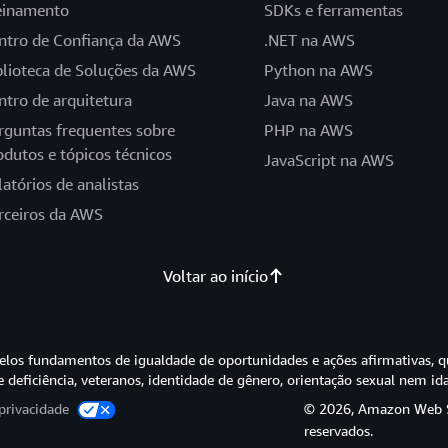
einamento
SDKs e ferramentas
ntro de Confiança da AWS
.NET na AWS
blioteca de Soluções da AWS
Python na AWS
ntro de arquitetura
Java na AWS
rguntas frequentes sobre
PHP na AWS
odutos e tópicos técnicos
JavaScript na AWS
latórios de analistas
rceiros da AWS
Voltar ao início
os fundamentos de igualdade de oportunidades e ações afirmativas, q
e deficiência, veteranos, identidade de gênero, orientação sexual nem id
privacidade
© 2026, Amazon Web Ser
reservados.