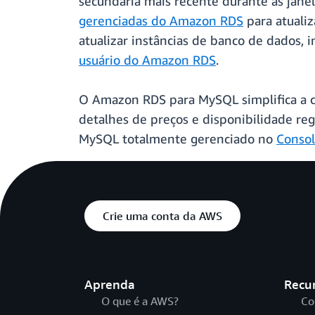
secundária mais recente durante as jan
gerenciadas do Amazon RDS
para atualiz
atualizar instâncias de banco de dados, 
usuário do Amazon RDS
.
O Amazon RDS para MySQL simplifica a c
detalhes de preços e disponibilidade re
MySQL totalmente gerenciado no
Conso
Crie uma conta da AWS
Aprenda
Recu
O que é a AWS?
Co