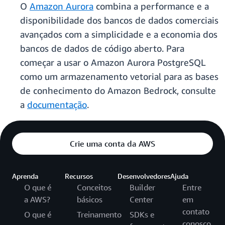
O
Amazon Aurora
combina a performance e a
disponibilidade dos bancos de dados comerciais
avançados com a simplicidade e a economia dos
bancos de dados de código aberto. Para
começar a usar o Amazon Aurora PostgreSQL
como um armazenamento vetorial para as bases
de conhecimento do Amazon Bedrock, consulte
a
documentação
.
Crie uma conta da AWS
Aprenda
Recursos
Desenvolvedores
Ajuda
O que é
Conceitos
Builder
Entre
a AWS?
básicos
Center
em
contato
O que é
Treinamento
SDKs e
conosco