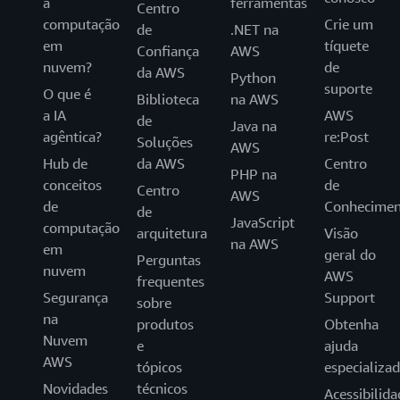
a
ferramentas
Centro
computação
Crie um
de
.NET na
em
tíquete
Confiança
AWS
nuvem?
de
da AWS
Python
suporte
O que é
Biblioteca
na AWS
a IA
AWS
de
Java na
agêntica?
re:Post
Soluções
AWS
Hub de
da AWS
Centro
PHP na
conceitos
de
Centro
AWS
de
Conhecimen
de
JavaScript
computação
arquitetura
Visão
na AWS
em
geral do
Perguntas
nuvem
AWS
frequentes
Segurança
Support
sobre
na
produtos
Obtenha
Nuvem
e
ajuda
AWS
tópicos
especializa
Novidades
técnicos
Acessibilida