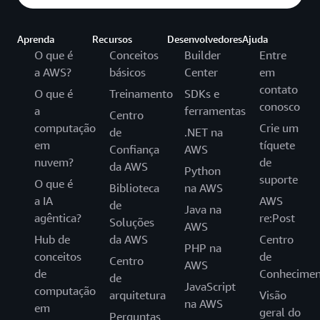
Aprenda
Recursos
Desenvolvedores
Ajuda
O que é
Conceitos
Builder
Entre
a AWS?
básicos
Center
em
contato
O que é
Treinamento
SDKs e
conosco
a
ferramentas
Centro
computação
Crie um
de
.NET na
em
tíquete
Confiança
AWS
nuvem?
de
da AWS
Python
suporte
O que é
Biblioteca
na AWS
a IA
AWS
de
Java na
agêntica?
re:Post
Soluções
AWS
Hub de
da AWS
Centro
PHP na
conceitos
de
Centro
AWS
de
Conhecimen
de
JavaScript
computação
arquitetura
Visão
na AWS
em
geral do
Perguntas