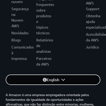
nuvem
AWS
frequentes
Segurança
Support
sobre
na
produtos
Obtenha
Nuvem
e
ajuda
AWS
tópicos
especializa
Novidades
técnicos
Acessibilida
Blogs
Relatórios
da AWS
de
Comunicados
Jurídico
analistas
à
imprensa
Parceiros
da AWS
English
A Amazon é uma empresa empregadora orientada pelos
fundamentos de igualdade de oportunidades e ações
afirmativas, que não faz distinção entre minorias, mulheres,