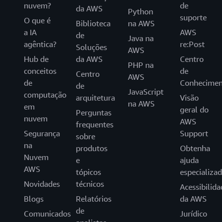
nuvem?
de
da AWS
Python
suporte
O que é
Biblioteca
na AWS
a IA
AWS
de
Java na
agêntica?
re:Post
Soluções
AWS
Hub de
da AWS
Centro
PHP na
conceitos
de
Centro
AWS
de
Conhecimen
de
JavaScript
computação
arquitetura
Visão
na AWS
em
geral do
Perguntas
nuvem
AWS
frequentes
Segurança
Support
sobre
na
produtos
Obtenha
Nuvem
e
ajuda
AWS
tópicos
especializa
Novidades
técnicos
Acessibilida
Blogs
Relatórios
da AWS
de
Comunicados
Jurídico