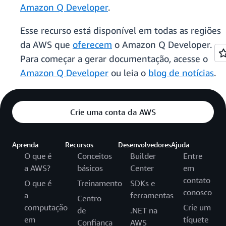
Amazon Q Developer
.
Esse recurso está disponível em todas as regiões
da AWS que
oferecem
o Amazon Q Developer.
Para começar a gerar documentação, acesse o
Amazon Q Developer
ou leia o
blog de notícias
.
Crie uma conta da AWS
Aprenda
Recursos
Desenvolvedores
Ajuda
O que é
Conceitos
Builder
Entre
a AWS?
básicos
Center
em
contato
O que é
Treinamento
SDKs e
conosco
a
ferramentas
Centro
computação
Crie um
de
.NET na
em
tíquete
Confiança
AWS