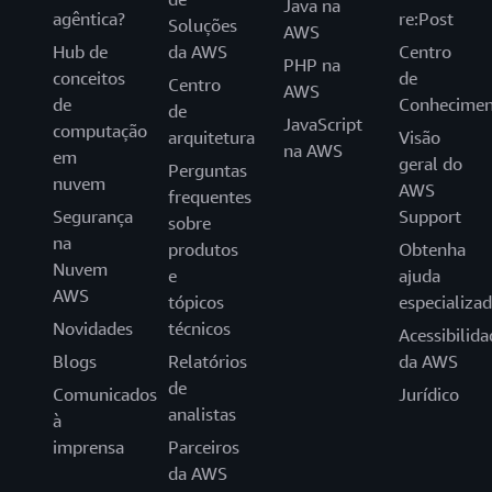
Java na
agêntica?
re:Post
Soluções
AWS
Hub de
da AWS
Centro
PHP na
conceitos
de
Centro
AWS
de
Conhecimen
de
JavaScript
computação
arquitetura
Visão
na AWS
em
geral do
Perguntas
nuvem
AWS
frequentes
Segurança
Support
sobre
na
produtos
Obtenha
Nuvem
e
ajuda
AWS
tópicos
especializa
Novidades
técnicos
Acessibilida
Blogs
Relatórios
da AWS
de
Comunicados
Jurídico
analistas
à
imprensa
Parceiros
da AWS