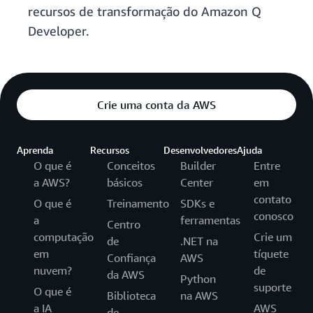
recursos de transformação do Amazon Q
Developer.
Crie uma conta da AWS
Aprenda
Recursos
Desenvolvedores
Ajuda
O que é
Conceitos
Builder
Entre
a AWS?
básicos
Center
em
contato
O que é
Treinamento
SDKs e
conosco
a
ferramentas
Centro
computação
Crie um
de
.NET na
em
tíquete
Confiança
AWS
nuvem?
de
da AWS
Python
suporte
O que é
Biblioteca
na AWS
a IA
AWS
de