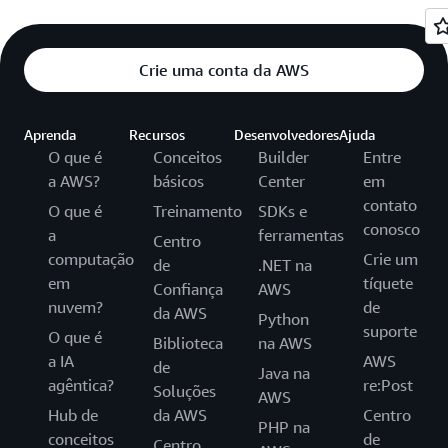
Crie uma conta da AWS
Aprenda
Recursos
Desenvolvedores
Ajuda
O que é
Conceitos
Builder
Entre
a AWS?
básicos
Center
em
contato
O que é
Treinamento
SDKs e
conosco
a
ferramentas
Centro
computação
Crie um
de
.NET na
em
tíquete
Confiança
AWS
nuvem?
de
da AWS
Python
suporte
O que é
Biblioteca
na AWS
a IA
AWS
de
Java na
agêntica?
re:Post
Soluções
AWS
Hub de
da AWS
Centro
PHP na
conceitos
de
Centro