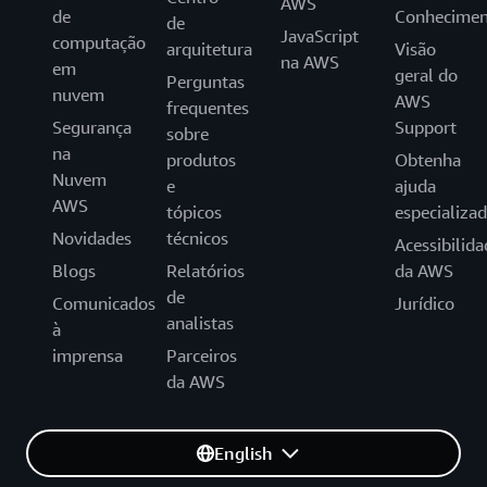
AWS
de
Conhecimen
de
JavaScript
computação
arquitetura
Visão
na AWS
em
geral do
Perguntas
nuvem
AWS
frequentes
Segurança
Support
sobre
na
produtos
Obtenha
Nuvem
e
ajuda
AWS
tópicos
especializa
Novidades
técnicos
Acessibilida
Blogs
Relatórios
da AWS
de
Comunicados
Jurídico
analistas
à
imprensa
Parceiros
da AWS
English