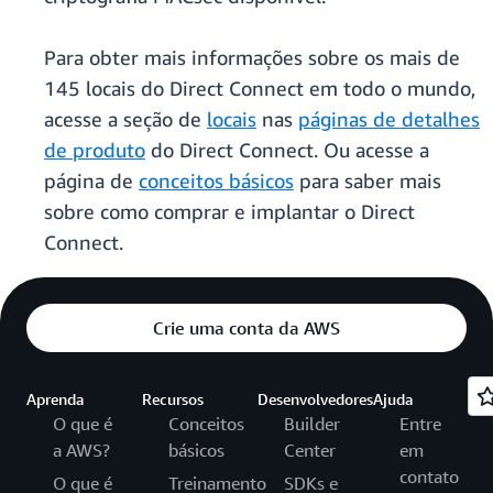
Para obter mais informações sobre os mais de
145 locais do Direct Connect em todo o mundo,
acesse a seção de
locais
nas
páginas de detalhes
de produto
do Direct Connect. Ou acesse a
página de
conceitos básicos
para saber mais
sobre como comprar e implantar o Direct
Connect.
Crie uma conta da AWS
Aprenda
Recursos
Desenvolvedores
Ajuda
O que é
Conceitos
Builder
Entre
a AWS?
básicos
Center
em
contato
O que é
Treinamento
SDKs e