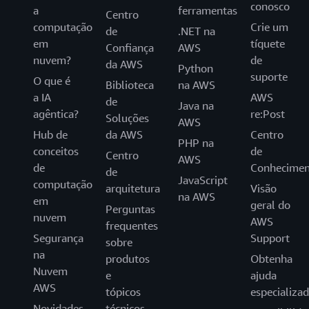
conosco
a
ferramentas
Centro
computação
Crie um
de
.NET na
em
tíquete
Confiança
AWS
nuvem?
de
da AWS
Python
suporte
O que é
Biblioteca
na AWS
a IA
AWS
de
Java na
agêntica?
re:Post
Soluções
AWS
Hub de
da AWS
Centro
PHP na
conceitos
de
Centro
AWS
de
Conhecimen
de
JavaScript
computação
arquitetura
Visão
na AWS
em
geral do
Perguntas
nuvem
AWS
frequentes
Segurança
Support
sobre
na
produtos
Obtenha
Nuvem
e
ajuda
AWS
tópicos
especializa
Novidades
técnicos