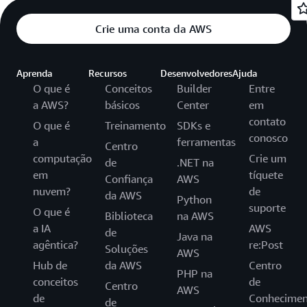
Crie uma conta da AWS
Aprenda
Recursos
Desenvolvedores
Ajuda
O que é
Conceitos
Builder
Entre
a AWS?
básicos
Center
em
contato
O que é
Treinamento
SDKs e
conosco
a
ferramentas
Centro
computação
Crie um
de
.NET na
em
tíquete
Confiança
AWS
nuvem?
de
da AWS
Python
suporte
O que é
Biblioteca
na AWS
a IA
AWS
de
Java na
agêntica?
re:Post
Soluções
AWS
Hub de
da AWS
Centro
PHP na
conceitos
de
Centro
AWS
de
Conhecimen
de