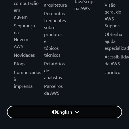
JavaScript
computação
arquitetura
Visão
na AWS
em
geral do
Perguntas
nuvem
AWS
frequentes
Segurança
Support
sobre
na
produtos
Obtenha
Nuvem
e
ajuda
AWS
tópicos
especializa
Novidades
técnicos
Acessibilida
Blogs
Relatórios
da AWS
de
Comunicados
Jurídico
analistas
à
imprensa
Parceiros
da AWS
English