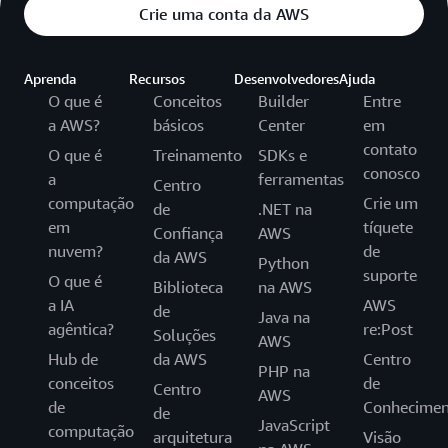
Crie uma conta da AWS
Aprenda
Recursos
Desenvolvedores
Ajuda
O que é
Conceitos
Builder
Entre
a AWS?
básicos
Center
em
contato
O que é
Treinamento
SDKs e
conosco
a
ferramentas
Centro
computação
Crie um
de
.NET na
em
tíquete
Confiança
AWS
nuvem?
de
da AWS
Python
suporte
O que é
Biblioteca
na AWS
a IA
AWS
de
Java na
agêntica?
re:Post
Soluções
AWS
Hub de
da AWS
Centro
PHP na
conceitos
de
Centro
AWS
de
Conhecimen
de
JavaScript
computação
arquitetura
Visão