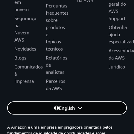
na AWS
em
geral do
Perguntas
nuvem
AWS
frequentes
Segurança
Support
sobre
na
produtos
Obtenha
Nuvem
e
ajuda
AWS
tópicos
especializa
Novidades
técnicos
Acessibilida
Blogs
Relatórios
da AWS
de
Comunicados
Jurídico
analistas
à
imprensa
Parceiros
da AWS
English
A Amazon é uma empresa empregadora orientada pelos
fundamentos de igualdade de oportunidades e ações