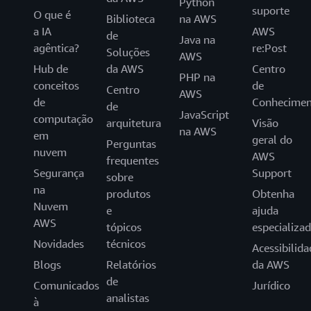
Python
suporte
O que é
Biblioteca
na AWS
a IA
AWS
de
Java na
agêntica?
re:Post
Soluções
AWS
Hub de
da AWS
Centro
PHP na
conceitos
de
Centro
AWS
de
Conhecimen
de
JavaScript
computação
arquitetura
Visão
na AWS
em
geral do
Perguntas
nuvem
AWS
frequentes
Segurança
Support
sobre
na
produtos
Obtenha
Nuvem
e
ajuda
AWS
tópicos
especializa
Novidades
técnicos
Acessibilida
Blogs
Relatórios
da AWS
de
Comunicados
Jurídico
analistas
à