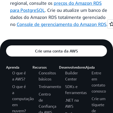
regional, consulte os
preços do Amazon RDS
para PostgreSQL
. Crie ou atualize um banco de
dados do Amazon RDS totalmente gerenciado
no
Console de gerenciamento do Amazon RDS
.
Crie uma conta da AWS
Aprenda
Recursos
Desenvolvedores
Ajuda
O que é
Conceitos
Builder
Entre
a AWS?
básicos
Center
em
contato
O que é
Treinamento
SDKs e
conosco
a
ferramentas
Centro
computação
Crie um
de
.NET na
em
tíquete
Confiança
AWS
nuvem?
de
da AWS