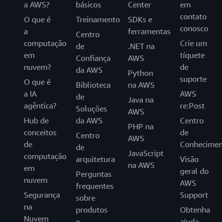
a AWS?
básicos
Center
em
contato
O que é
Treinamento
SDKs e
conosco
a
ferramentas
Centro
computação
Crie um
de
.NET na
em
tíquete
Confiança
AWS
nuvem?
de
da AWS
Python
suporte
O que é
Biblioteca
na AWS
a IA
AWS
de
Java na
agêntica?
re:Post
Soluções
AWS
Hub de
da AWS
Centro
PHP na
conceitos
de
Centro
AWS
de
Conhecimen
de
JavaScript
computação
arquitetura
Visão
na AWS
em
geral do
Perguntas
nuvem
AWS
frequentes
Segurança
Support
sobre
na
produtos
Obtenha
Nuvem
e
ajuda