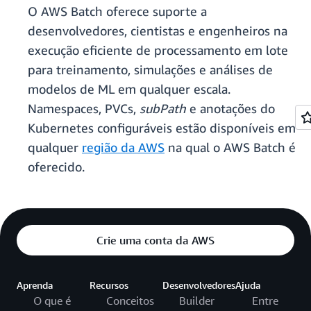
O AWS Batch oferece suporte a
desenvolvedores, cientistas e engenheiros na
execução eficiente de processamento em lote
para treinamento, simulações e análises de
modelos de ML em qualquer escala.
Namespaces, PVCs,
subPath
e anotações do
Kubernetes configuráveis estão disponíveis em
qualquer
região da AWS
na qual o AWS Batch é
oferecido.
Crie uma conta da AWS
Aprenda
Recursos
Desenvolvedores
Ajuda
O que é
Conceitos
Builder
Entre