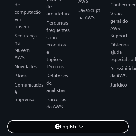
AWS
de
Conhecimen
de
JavaScript
computação
arquitetura
Visão
na AWS
em
geral do
Perguntas
nuvem
AWS
frequentes
Segurança
Support
sobre
na
produtos
Obtenha
Nuvem
e
ajuda
AWS
tópicos
especializa
Novidades
técnicos
Acessibilida
Blogs
Relatórios
da AWS
de
Comunicados
Jurídico
analistas
à
imprensa
Parceiros
da AWS
English