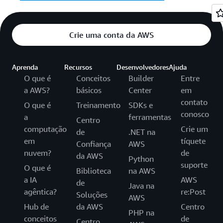
Crie uma conta da AWS
Aprenda
Recursos
Desenvolvedores
Ajuda
O que é
Conceitos
Builder
Entre
a AWS?
básicos
Center
em
contato
O que é
Treinamento
SDKs e
conosco
a
ferramentas
Centro
computação
Crie um
de
.NET na
em
tíquete
Confiança
AWS
nuvem?
de
da AWS
Python
suporte
O que é
Biblioteca
na AWS
a IA
AWS
de
Java na
agêntica?
re:Post
Soluções
AWS
Hub de
da AWS
Centro
PHP na
conceitos
de
Centro